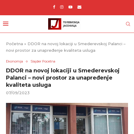
Početna
»
DDOR na novoj lokaciji u Smederevskoj Palanci –
novi prostor za unapređenje kvaliteta usluga
Ekonomija
Slajder Pocetna
DDOR na novoj lokaciji u Smederevskoj
Palanci – novi prostor za unapređenje
kvaliteta usluga
07/09/2023