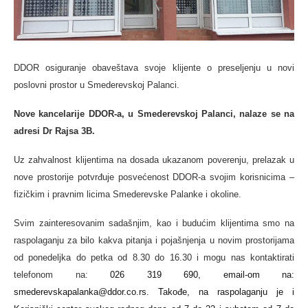
DDOR osiguranje obaveštava svoje klijente o preseljenju u novi
poslovni prostor u Smederevskoj Palanci.
Nove kancelarije DDOR-a, u Smederevskoj Palanci, nalaze se na
adresi Dr Rajsa 3B.
Uz zahvalnost klijentima na dosada ukazanom poverenju, prelazak u
nove prostorije potvrđuje posvećenost DDOR-a svojim korisnicima –
fizičkim i pravnim licima Smederevske Palanke i okoline.
Svim zainteresovanim sadašnjim, kao i budućim klijentima smo na
raspolaganju za bilo kakva pitanja i pojašnjenja u novim prostorijama
od ponedeljka do petka od 8.30 do 16.30 i mogu nas kontaktirati
telefonom na:
026 319 690, email-om na:
smederevskapalanka@ddor.co.rs. Takođe, na raspolaganju je i