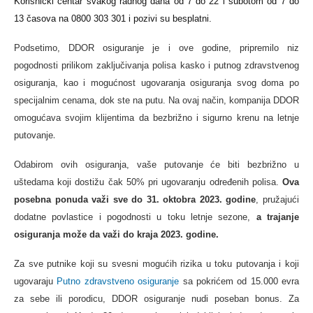
Korisnički centar svakog radnog dana od 7 do 22 i subotom od 7 do
13 časova na 0800 303 301 i pozivi su besplatni.
Podsetimo,
DDOR osiguranje je i ove godine, pripremilo niz
pogodnosti
prilikom zaključivanja polisa kasko i putnog zdravstvenog
osiguranja, kao i mogućnost ugovaranja osiguranja svog doma po
specijalnim cenama, dok ste na putu. Na ovaj način, kompanija DDOR
omogućava svojim klijentima da bezbrižno i sigurno krenu na letnje
.
putovanje
Odabirom ovih osiguranja, vaše putovanje će biti bezbrižno u
uštedama koji dostižu čak 50% pri ugovaranju određenih polisa.
Ova
posebna ponuda važi sve do 31. oktobra 2023. godine
, pružajući
dodatne povlastice i pogodnosti u toku letnje sezone,
a trajanje
osiguranja može da važi do kraja 2023. godine.
Za sve putnike koji su svesni mogućih rizika u toku putovanja i koji
ugovaraju
Putno zdravstveno osiguranje
sa pokrićem od 15.000 evra
za sebe ili porodicu, DDOR osiguranje nudi poseban bonus. Za