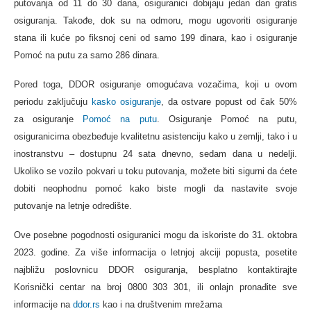
putovanja od 11 do 30 dana, osiguranici dobijaju jedan dan gratis
osiguranja. Takođe, dok su na odmoru, mogu ugovoriti osiguranje
stana ili kuće po fiksnoj ceni od samo 199 dinara, kao i osiguranje
Pomoć na putu za samo 286 dinara.
Pored toga, DDOR osiguranje omogućava vozačima, koji u ovom
periodu zaključuju
kasko osiguranje
, da ostvare popust od čak 50%
za osiguranje
Pomoć na putu
. Osiguranje Pomoć na putu,
osiguranicima obezbeđuje kvalitetnu asistenciju kako u zemlji, tako i u
inostranstvu – dostupnu 24 sata dnevno, sedam dana u nedelji.
Ukoliko se vozilo pokvari u toku putovanja, možete biti sigurni da ćete
dobiti neophodnu pomoć kako biste mogli da nastavite svoje
putovanje na letnje odredište.
Ove posebne pogodnosti osiguranici mogu da iskoriste do 31. oktobra
2023. godine. Za više informacija o letnjoj akciji popusta, posetite
najbližu poslovnicu DDOR osiguranja, besplatno kontaktirajte
Korisnički centar na broj 0800 303 301, ili onlajn pronađite sve
informacije na
ddor.rs
kao i na društvenim mrežama