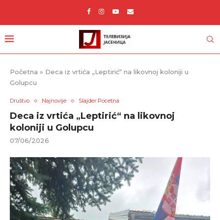
Početna
»
Deca iz vrtića „Leptirić“ na likovnoj koloniji u
Golupcu
Društvo
Najnovije
Slajder Pocetna
Deca iz vrtića „Leptirić“ na likovnoj
koloniji u Golupcu
07/06/2026