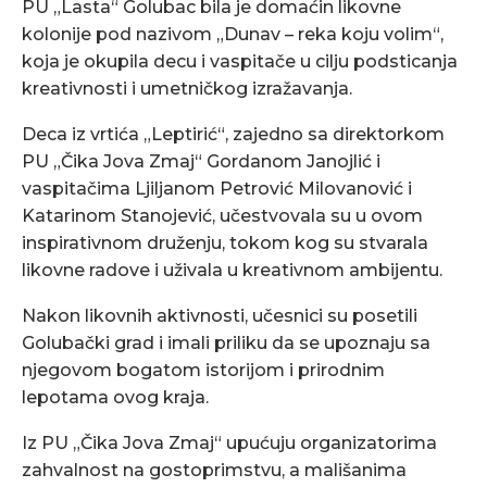
PU „Lasta“ Golubac bila je domaćin likovne
kolonije pod nazivom „Dunav – reka koju volim“,
koja je okupila decu i vaspitače u cilju podsticanja
kreativnosti i umetničkog izražavanja.
Deca iz vrtića „Leptirić“, zajedno sa direktorkom
PU „Čika Jova Zmaj“ Gordanom Janojlić i
vaspitačima Ljiljanom Petrović Milovanović i
Katarinom Stanojević, učestvovala su u ovom
inspirativnom druženju, tokom kog su stvarala
likovne radove i uživala u kreativnom ambijentu.
Nakon likovnih aktivnosti, učesnici su posetili
Golubački grad i imali priliku da se upoznaju sa
njegovom bogatom istorijom i prirodnim
lepotama ovog kraja.
Iz PU „Čika Jova Zmaj“ upućuju organizatorima
zahvalnost na gostoprimstvu, a mališanima