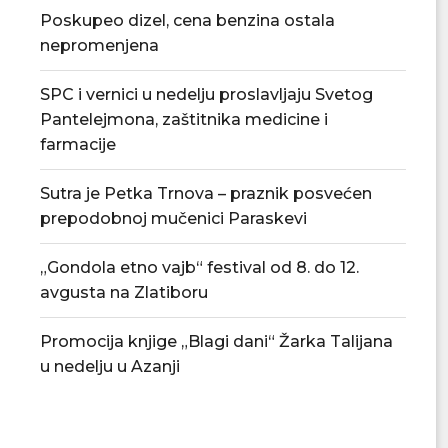
06/08/2026
04/08/
Poskupeo dizel, cena benzina ostala
nepromenjena
SPC i vernici u nedelju proslavljaju Svetog
Pantelejmona, zaštitnika medicine i
farmacije
Sutra je Petka Trnova – praznik posvećen
prepodobnoj mučenici Paraskevi
„Gondola etno vajb“ festival od 8. do 12.
avgusta na Zlatiboru
Promocija knjige „Blagi dani“ Žarka Talijana
u nedelju u Azanji