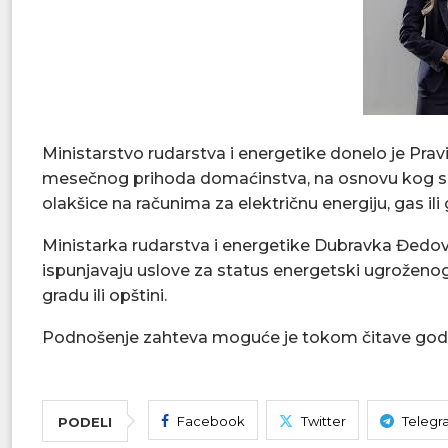
Ministarstvo rudarstva i energetike donelo je Prav
mesečnog prihoda domaćinstva, na osnovu kog se
olakšice na računima za električnu energiju, gas ili g
Ministarka rudarstva i energetike Dubravka Đedov
ispunjavaju uslove za status energetski ugroženo
gradu ili opštini.
Podnošenje zahteva moguće je tokom čitave godine
Facebook
Twitter
Telegr
PODELI