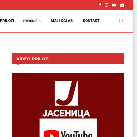
PRILOZI
MALI OGLASI
KONTAKT
EMISIJE
VIDEO PRILOZI