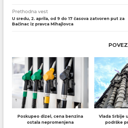
Prethodna vest
U sredu, 2. aprila, od 9 do 17 časova zatvoren put za
Bačinac iz pravca Mihajlovca
POVEZ
Poskupeo dizel, cena benzina
Vlada Srbije 
ostala nepromenjena
podrške pr