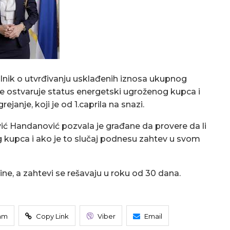
ilnik o utvrđivanju usklađenih iznosa ukupnog
 ostvaruje status energetski ugroženog kupca i
rejanje, koji je od 1.caprila na snazi.
ić Handanović pozvala je građane da provere da li
g kupca i ako je to slučaj podnesu zahtev u svom
, a zahtevi se rešavaju u roku od 30 dana.
am
Copy Link
Viber
Email