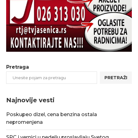
Pretraga
PRETRAŽI
Najnovije vesti
Poskupeo dizel, cena benzina ostala
nepromenjena
SPC i vernici u nedelju proslavljaju Svetog