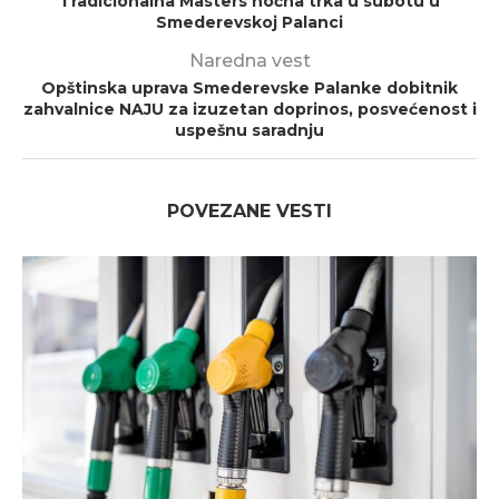
Tradicionalna Masters noćna trka u subotu u
Smederevskoj Palanci
Naredna vest
Opštinska uprava Smederevske Palanke dobitnik
zahvalnice NAJU za izuzetan doprinos, posvećenost i
uspešnu saradnju
POVEZANE VESTI