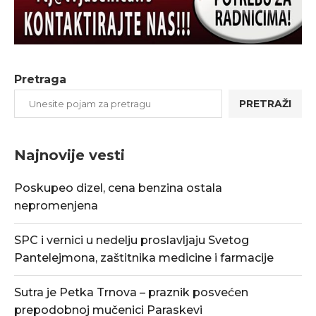
Pretraga
PRETRAŽI
Najnovije vesti
Poskupeo dizel, cena benzina ostala
nepromenjena
SPC i vernici u nedelju proslavljaju Svetog
Pantelejmona, zaštitnika medicine i farmacije
Sutra je Petka Trnova – praznik posvećen
prepodobnoj mučenici Paraskevi