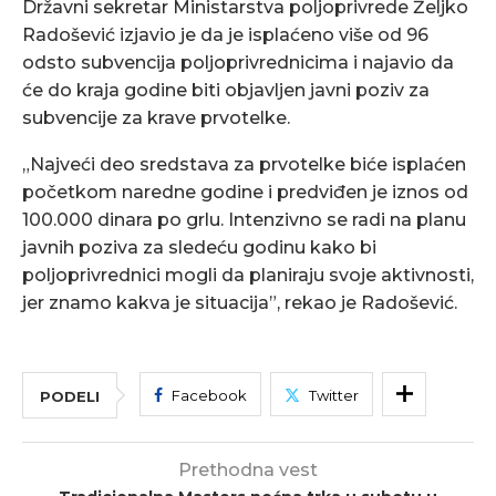
Državni sekretar Ministarstva poljoprivrede Željko
Radošević izjavio je da je isplaćeno više od 96
odsto subvencija poljoprivrednicima i najavio da
će do kraja godine biti objavljen javni poziv za
subvencije za krave prvotelke.
„Najveći deo sredstava za prvotelke biće isplaćen
početkom naredne godine i predviđen je iznos od
100.000 dinara po grlu. Intenzivno se radi na planu
javnih poziva za sledeću godinu kako bi
poljoprivrednici mogli da planiraju svoje aktivnosti,
jer znamo kakva je situacija”, rekao je Radošević.
Facebook
Twitter
PODELI
Prethodna vest