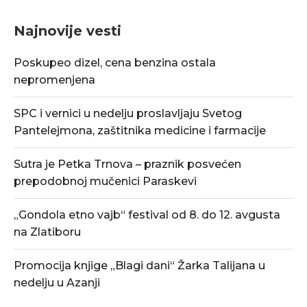
Najnovije vesti
Poskupeo dizel, cena benzina ostala
nepromenjena
SPC i vernici u nedelju proslavljaju Svetog
Pantelejmona, zaštitnika medicine i farmacije
Sutra je Petka Trnova – praznik posvećen
prepodobnoj mučenici Paraskevi
„Gondola etno vajb“ festival od 8. do 12. avgusta
na Zlatiboru
Promocija knjige „Blagi dani“ Žarka Talijana u
nedelju u Azanji