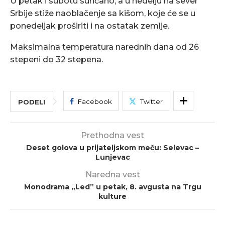
U petak i subotu sunčano, a u nedelju na sever
Srbije stiže naoblačenje sa kišom, koje će se u
ponedeljak proširiti i na ostatak zemlje.
Maksimalna temperatura narednih dana od 26
stepeni do 32 stepena.
Facebook
Twitter
PODELI
Prethodna vest
Deset golova u prijateljskom meču: Selevac –
Lunjevac
Naredna vest
Monodrama „Led” u petak, 8. avgusta na Trgu
kulture