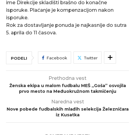
ime Direkcije skladišti brašno do konačne
isporuke. Plaćanje je kompenzacijom nakon
isporuke.
Rok za dostavljanje ponuda je najkasnije do sutra
5. aprila do 11 časova.
Facebook
Twitter
PODELI
Prethodna vest
Ženska ekipa u malom fudbalu MEŠ „Goša” osvojila
prvo mesto na Međuokružnom takmičenju
Naredna vest
Nove pobede fudbalskih mlađih selekcija Železničara
iz Kusatka