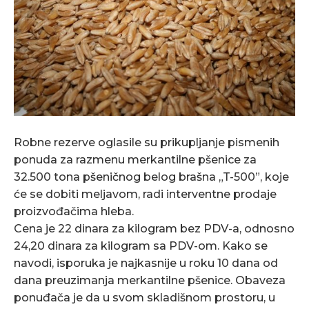
Robne rezerve oglasile su prikupljanje pismenih
ponuda za razmenu merkantilne pšenice za
32.500 tona pšeničnog belog brašna „T-500”, koje
će se dobiti meljavom, radi interventne prodaje
proizvođačima hleba.
Cena je 22 dinara za kilogram bez PDV-a, odnosno
24,20 dinara za kilogram sa PDV-om. Kako se
navodi, isporuka je najkasnije u roku 10 dana od
dana preuzimanja merkantilne pšenice. Obaveza
ponuđača je da u svom skladišnom prostoru, u