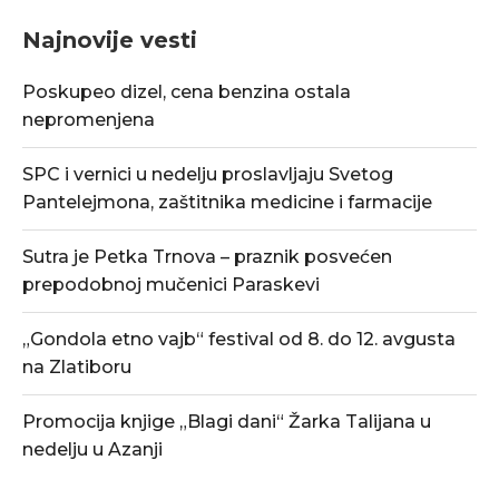
Najnovije vesti
Poskupeo dizel, cena benzina ostala
nepromenjena
SPC i vernici u nedelju proslavljaju Svetog
Pantelejmona, zaštitnika medicine i farmacije
Sutra je Petka Trnova – praznik posvećen
prepodobnoj mučenici Paraskevi
„Gondola etno vajb“ festival od 8. do 12. avgusta
na Zlatiboru
Promocija knjige „Blagi dani“ Žarka Talijana u
nedelju u Azanji