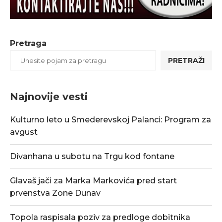
Pretraga
PRETRAŽI
Najnovije vesti
Kulturno leto u Smederevskoj Palanci: Program za
avgust
Divanhana u subotu na Trgu kod fontane
Glavaš jači za Marka Markovića pred start
prvenstva Zone Dunav
Topola raspisala poziv za predloge dobitnika