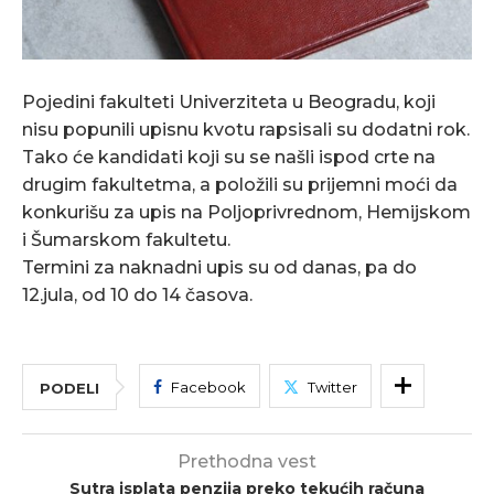
Pojedini fakulteti Univerziteta u Beogradu, koji
nisu popunili upisnu kvotu rapsisali su dodatni rok.
Tako će kandidati koji su se našli ispod crte na
drugim fakultetma, a položili su prijemni moći da
konkurišu za upis na Poljoprivrednom, Hemijskom
i Šumarskom fakultetu.
Termini za naknadni upis su od danas, pa do
12.jula, od 10 do 14 časova.
Facebook
Twitter
PODELI
Prethodna vest
Sutra isplata penzija preko tekućih računa