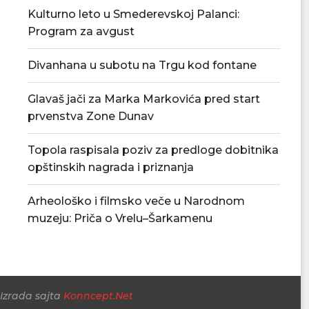
Kulturno leto u Smederevskoj Palanci:
Program za avgust
Povećan rizik od požara – apel
U Smederevskoj P
Divanhana u subotu na Trgu kod fontane
građanima da...
vodosnabdevanj
snabdevan
06/08/2026
Glavaš jači za Marka Markovića pred start
06/08/
prvenstva Zone Dunav
Topola raspisala poziv za predloge dobitnika
opštinskih nagrada i priznanja
Arheološko i filmsko veče u Narodnom
muzeju: Priča o Vrelu–Šarkamenu
Izrada sajta
Konncept.Net