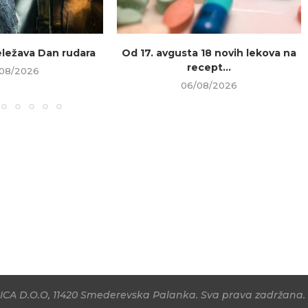
beležava Dan rudara
Od 17. avgusta 18 novih lekova na
recept...
08/2026
06/08/2026
CA D.O.O, 11420 Smederevska Palanka. Sva prava zadržana. 