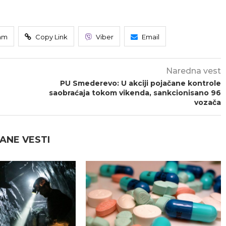
am
Copy Link
Viber
Email
Naredna vest
PU Smederevo: U akciji pojačane kontrole
saobraćaja tokom vikenda, sankcionisano 96
vozača
ANE VESTI