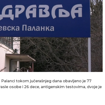
Palanci tokom jučerašnjeg dana obavljeno je 77
odrasle osobe i 26 dece, antigenskim testovima, dvoje je