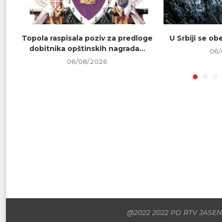
Topola raspisala poziv za predloge
U Srbiji se o
dobitnika opštinskih nagrada...
06/
06/08/2026
@2022 2022 PD RTV JASENI