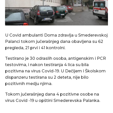
U Covid ambulanti Doma zdravlja u Smederevskoj
Palanci tokom jučerašnjeg dana obavljena su 62
pregleda, 21 prvi i 41 kontrolni.
Testirano je 30 odraslih osoba, antigenskim i PCR
testovima, i nakon testiranja 4 lica su bila
pozitivna na virus Covid-19. U Dečijem i Školskom
dispanzeru testirana su 2 deteta, nije bilo
pozitivnih medju njima.
Tokom jučerašnjeg dana 4 pozitivne osobe na
virus Covid -19 u opštini Smederevska Palanka.