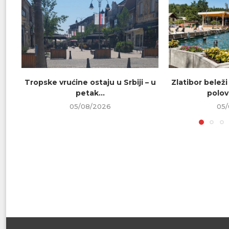
Tropske vrućine ostaju u Srbiji – u
Zlatibor beleži
petak...
polovi
05/08/2026
05/