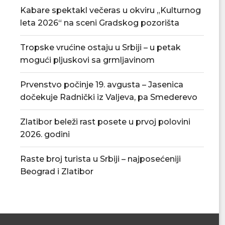
Kabare spektakl večeras u okviru „Kulturnog
leta 2026“ na sceni Gradskog pozorišta
Tropske vrućine ostaju u Srbiji – u petak
mogući pljuskovi sa grmljavinom
Pojačan nadzor veterinarske
Mala matura u avg
Prvenstvo počinje 19. avgusta – Jasenica
inspekcije zbog visokih
polaganja 
dočekuje Radnički iz Valjeva, pa Smederevo
temperatura
05/08/
05/08/2026
Zlatibor beleži rast posete u prvoj polovini
2026. godini
Raste broj turista u Srbiji – najposećeniji
Beograd i Zlatibor