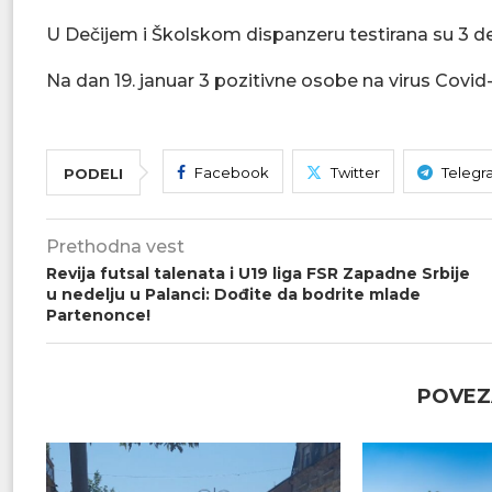
U Dečijem i Školskom dispanzeru testirana su 3 det
Na dan 19. januar 3 pozitivne osobe na virus Covid-
Facebook
Twitter
Telegr
PODELI
Prethodna vest
Revija futsal talenata i U19 liga FSR Zapadne Srbije
u nedelju u Palanci: Dođite da bodrite mlade
Partenonce!
POVEZ