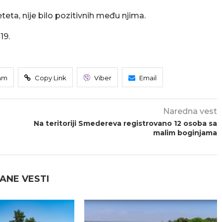
eta, nije bilo pozitivnih među njima.
19.
am
Copy Link
Viber
Email
Naredna vest
Na teritoriji Smedereva registrovano 12 osoba sa
malim boginjama
ANE VESTI