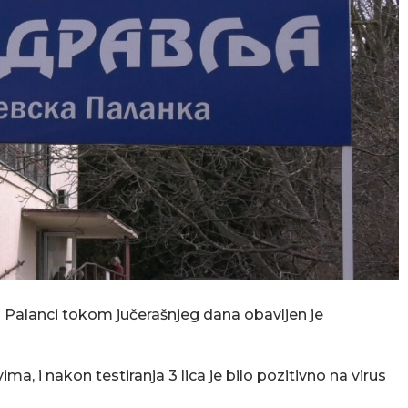
Palanci tokom jučerašnjeg dana obavljen je
a, i nakon testiranja 3 lica je bilo pozitivno na virus