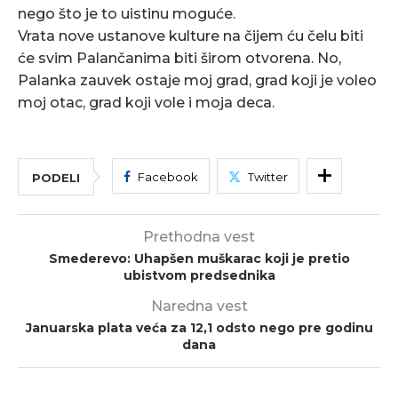
nego što je to uistinu moguće.
Vrata nove ustanove kulture na čijem ću čelu biti
će svim Palančanima biti širom otvorena. No,
Palanka zauvek ostaje moj grad, grad koji je voleo
moj otac, grad koji vole i moja deca.
Facebook
Twitter
PODELI
Prethodna vest
Smederevo: Uhapšen muškarac koji je pretio
ubistvom predsednika
Naredna vest
Januarska plata veća za 12,1 odsto nego pre godinu
dana