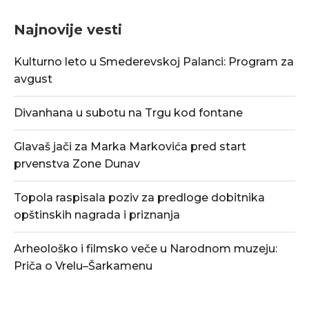
Najnovije vesti
Kulturno leto u Smederevskoj Palanci: Program za
avgust
Divanhana u subotu na Trgu kod fontane
Glavaš jači za Marka Markovića pred start
prvenstva Zone Dunav
Topola raspisala poziv za predloge dobitnika
opštinskih nagrada i priznanja
Arheološko i filmsko veče u Narodnom muzeju:
Priča o Vrelu–Šarkamenu