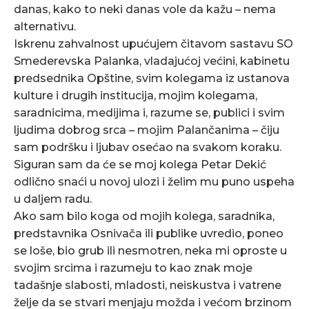
danas, kako to neki danas vole da kažu – nema
alternativu.
Iskrenu zahvalnost upućujem čitavom sastavu SO
Smederevska Palanka, vladajućoj većini, kabinetu
predsednika Opštine, svim kolegama iz ustanova
kulture i drugih institucija, mojim kolegama,
saradnicima, medijima i, razume se, publici i svim
ljudima dobrog srca – mojim Palančanima – čiju
sam podršku i ljubav osećao na svakom koraku.
Siguran sam da će se moj kolega Petar Dekić
odlično snaći u novoj ulozi i želim mu puno uspeha
u daljem radu.
Ako sam bilo koga od mojih kolega, saradnika,
predstavnika Osnivača ili publike uvredio, poneo
se loše, bio grub ili nesmotren, neka mi oproste u
svojim srcima i razumeju to kao znak moje
tadašnje slabosti, mladosti, neiskustva i vatrene
želje da se stvari menjaju možda i većom brzinom