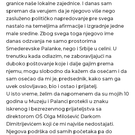
granice naše lokalne zajednice. I danas sam
spreman da verujem da je njegovo više nego
zasluženo političko napredovanje pre svega
nastalo na temeljima afirmacije i izgradnje jedne
male sredine. Zbog svega toga njegovo ime
danas odzvanja ne samo prostorima
Smederevske Palanke, nego i Srbije u celini. U
trenutku kada odlazim, ne zaboravljajući na
duboko poštovanje koje i dalje gajim prema
njemu, mogu slobodno da kažem da osećam i da
sam osećao da mi je, predsednik, kako sam ga
uvek oslovljavao, bio i ostao i prijatelj.
U isto vreme, želim da napomenem da su mojih 10
godina u Muzeju i Palanci protekli u znaku
iskrenog i bezrezervnog prijateljstva sa
direktorom OŠ Olga Milošević Darkom
Dimitrijevićem koji će mi najviše nedostajati.
Njegova podrška od samih početaka pa do