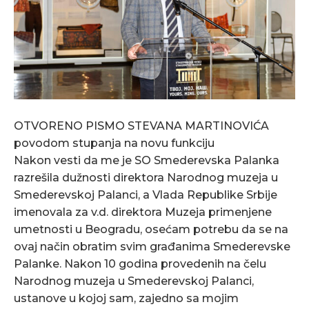
OTVORENO PISMO STEVANA MARTINOVIĆA
povodom stupanja na novu funkciju
Nakon vesti da me je SO Smederevska Palanka
razrešila dužnosti direktora Narodnog muzeja u
Smederevskoj Palanci, a Vlada Republike Srbije
imenovala za v.d. direktora Muzeja primenjene
umetnosti u Beogradu, osećam potrebu da se na
ovaj način obratim svim građanima Smederevske
Palanke. Nakon 10 godina provedenih na čelu
Narodnog muzeja u Smederevskoj Palanci,
ustanove u kojoj sam, zajedno sa mojim