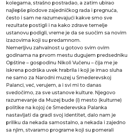
kolegama, strašno postradao, a zatim ubirao
najlepše plodove zajedničkog rada i pregnuća,
često i sam ne razumevajući kakve smo sve
rezultate postigli i na kako zdrave temelje
ustanovu podigli, vreme je da se suočim sa novim
izazovima koji su predamnom.
Nemerljivu zahvalnost u gotovo svim ovim
godinama na prvom mestu dugujem predsedniku
Opštine – gospodinu Nikoli Vučenu – čija me je
iskrena podrška uvek hrabrila i koji je imao sluha
ne samo za Narodni muzej u Smederevskoj
Palanci, već, verujem, a i svi mi to danas
svedočimo, za sve ustanove kulture. Njegovo
razumevanje da Muzej bude (i) mesto (kulturne)
politike na kojoj će Smederevska Palanka
nastavljati da gradi svoj identitet, dalo nam je
priliku da nekada samostalno, a nekada i zajedno
sa njim, stvaramo programe koji su pomerali