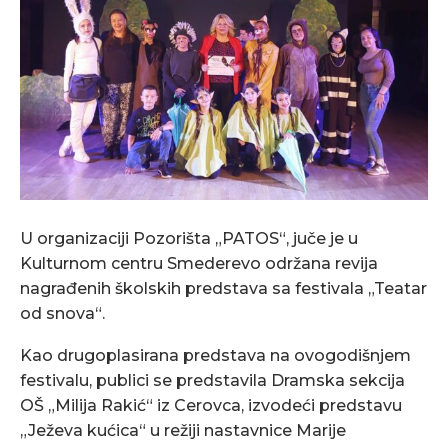
U organizaciji Pozorišta „PATOS“, juče je u
Kulturnom centru Smederevo održana revija
nagrađenih školskih predstava sa festivala „Teatar
od snova“.
Kao drugoplasirana predstava na ovogodišnjem
festivalu, publici se predstavila Dramska sekcija
OŠ „Milija Rakić“ iz Cerovca, izvodeći predstavu
„Ježeva kućica“ u režiji nastavnice Marije