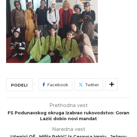
Facebook
Twitter
PODELI
Prethodna vest
FS Podunavskog okruga izabrao rukovodstvo: Goran
Lazić dobio novi mandat
Naredna vest
Učenici OŠ „Milija Rakić“ iz Cerovca igraju „Ježevu