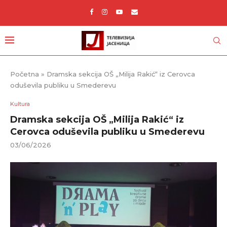
Početna
»
Dramska sekcija OŠ „Milija Rakić“ iz Cerovca
oduševila publiku u Smederevu
Kultura
Dramska sekcija OŠ „Milija Rakić“ iz
Cerovca oduševila publiku u Smederevu
03/06/2026