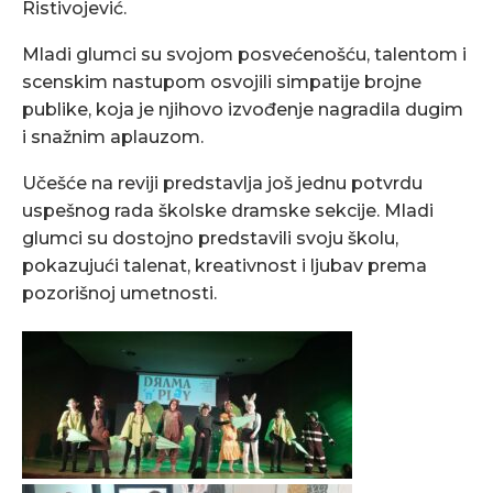
Ristivojević.
Mladi glumci su svojom posvećenošću, talentom i
scenskim nastupom osvojili simpatije brojne
publike, koja je njihovo izvođenje nagradila dugim
i snažnim aplauzom.
Učešće na reviji predstavlja još jednu potvrdu
uspešnog rada školske dramske sekcije. Mladi
glumci su dostojno predstavili svoju školu,
pokazujući talenat, kreativnost i ljubav prema
pozorišnoj umetnosti.