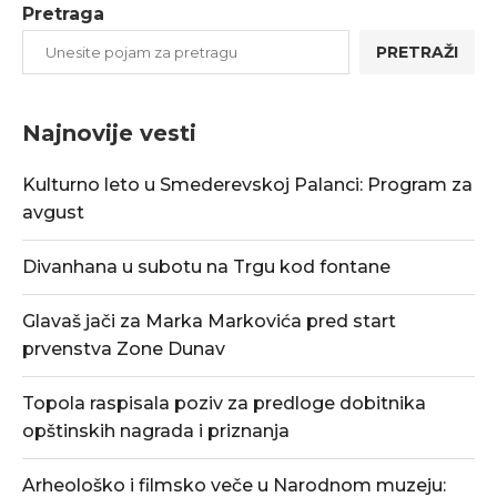
Pretraga
PRETRAŽI
Najnovije vesti
Kulturno leto u Smederevskoj Palanci: Program za
avgust
Divanhana u subotu na Trgu kod fontane
Glavaš jači za Marka Markovića pred start
prvenstva Zone Dunav
Topola raspisala poziv za predloge dobitnika
opštinskih nagrada i priznanja
Arheološko i filmsko veče u Narodnom muzeju: