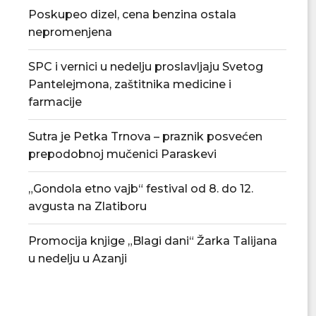
Poskupeo dizel, cena benzina ostala
„Gondola etno vajb“ festival od 8.
Promocija knjige „B
nepromenjena
do 12....
Talijana u n
07/08/2026
07/08/2
SPC i vernici u nedelju proslavljaju Svetog
Pantelejmona, zaštitnika medicine i
farmacije
Sutra je Petka Trnova – praznik posvećen
prepodobnoj mučenici Paraskevi
„Gondola etno vajb“ festival od 8. do 12.
avgusta na Zlatiboru
Promocija knjige „Blagi dani“ Žarka Talijana
u nedelju u Azanji