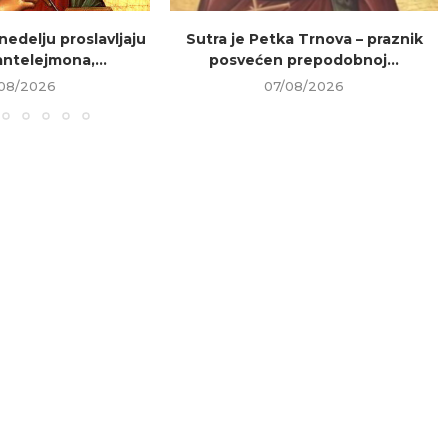
 nedelju proslavljaju
Sutra je Petka Trnova – praznik
ntelejmona,...
posvećen prepodobnoj...
08/2026
07/08/2026