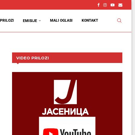
PRILOZI
MALI OGLASI
KONTAKT
EMISIJE
VIDEO PRILOZI