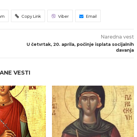
am
Copy Link
Viber
Email
Naredna vest
U četvrtak, 20. aprila, počinje isplata socijalnih
davanja
ANE VESTI