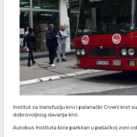
Institut za transfuziju krvi i palanački Crveni krst s
dobrovoljnog davanja krvi.
Autobus Instituta biće parkiran u pešačkoj zoni od