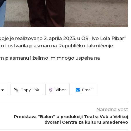
je je realizovano 2. aprila 2023. u OŠ „Ivo Lola Ribar”
sto i ostvarila plasman na Republičko takmičenje.
sokom plasmanu i želimo im mnogo uspeha na
am
Copy Link
Viber
Email
Naredna vest
Predstava “Balon“ u produkciji Teatra Vuk u Velikoj
dvorani Centra za kulturu Smederevo