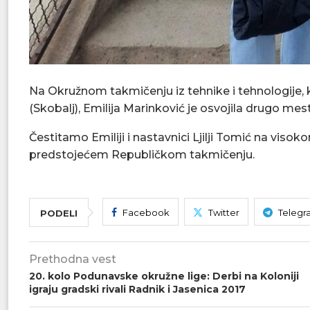
Na Okružnom takmičenju iz tehnike i tehnologije, ko
(Skobalj), Emilija Marinković je osvojila drugo me
Čestitamo Emiliji i nastavnici Ljilji Tomić na vi
predstojećem Republičkom takmičenju.
Facebook
Twitter
Telegr
PODELI
Prethodna vest
20. kolo Podunavske okružne lige: Derbi na Koloniji
igraju gradski rivali Radnik i Jasenica 2017