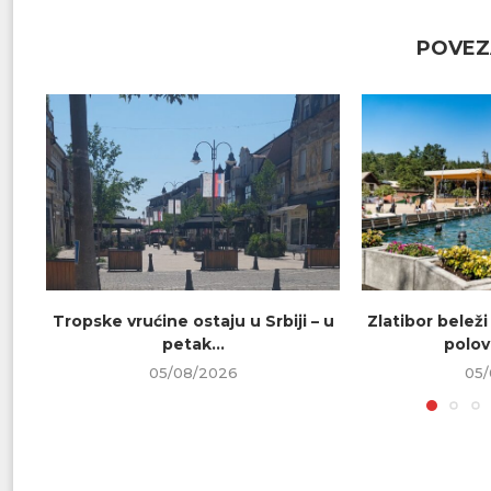
POVEZ
Tropske vrućine ostaju u Srbiji – u
Zlatibor beleži
petak...
polovi
05/08/2026
05/