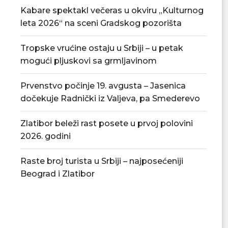
Kabare spektakl večeras u okviru „Kulturnog
leta 2026“ na sceni Gradskog pozorišta
Tropske vrućine ostaju u Srbiji – u petak
mogući pljuskovi sa grmljavinom
Prvenstvo počinje 19. avgusta – Jasenica
dočekuje Radnički iz Valjeva, pa Smederevo
Zlatibor beleži rast posete u prvoj polovini
2026. godini
Raste broj turista u Srbiji – najposećeniji
Beograd i Zlatibor