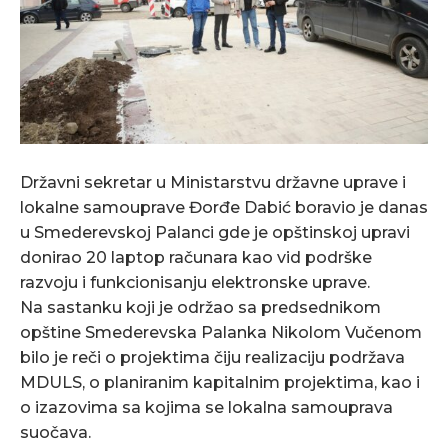
Državni sekretar u Ministarstvu državne uprave i
lokalne samouprave Đorđe Dabić boravio je danas
u Smederevskoj Palanci gde je opštinskoj upravi
donirao 20 laptop računara kao vid podrške
razvoju i funkcionisanju elektronske uprave.
Na sastanku koji je održao sa predsednikom
opštine Smederevska Palanka Nikolom Vučenom
bilo je reči o projektima čiju realizaciju podržava
MDULS, o planiranim kapitalnim projektima, kao i
o izazovima sa kojima se lokalna samouprava
suočava.