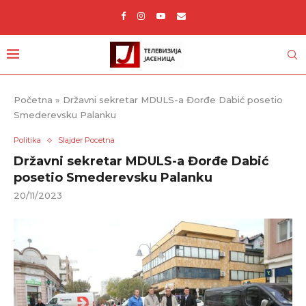
Početna
»
Državni sekretar MDULS-a Đorđe Dabić posetio
Smederevsku Palanku
Politika
Slajder Pocetna
Državni sekretar MDULS-a Đorđe Dabić
posetio Smederevsku Palanku
20/11/2023