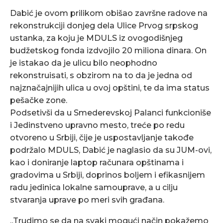
Dabić je ovom prilikom obišao završne radove na
rekonstrukciji donjeg dela Ulice Prvog srpskog
ustanka, za koju je MDULS iz ovogodišnjeg
budžetskog fonda izdvojilo 20 miliona dinara. On
je istakao da je ulicu bilo neophodno
rekonstruisati, s obzirom na to da je jedna od
najznačajnijih ulica u ovoj opštini, te da ima status
pešačke zone.
Podsetivši da u Smederevskoj Palanci funkcioniše
i Jedinstveno upravno mesto, treće po redu
otvoreno u Srbiji, čije je uspostavljanje takođe
podržalo MDULS, Dabić je naglasio da su JUM-ovi,
kao i doniranje laptop računara opštinama i
gradovima u Srbiji, doprinos boljem i efikasnijem
radu jedinica lokalne samouprave, a u cilju
stvaranja uprave po meri svih građana.
„Trudimo se da na svaki mogući način pokažemo