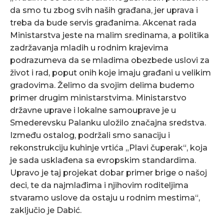
da smo tu zbog svih naših građana, jer uprava i
treba da bude servis građanima. Akcenat rada
Ministarstva jeste na malim sredinama, a politika
zadržavanja mladih u rodnim krajevima
podrazumeva da se mladima obezbede uslovi za
život i rad, poput onih koje imaju građani u velikim
gradovima. Želimo da svojim delima budemo
primer drugim ministarstvima. Ministarstvo
državne uprave i lokalne samouprave je u
Smederevsku Palanku uložilo značajna sredstva.
Između ostalog, podržali smo sanaciju i
rekonstrukciju kuhinje vrtića „Plavi čuperak“, koja
je sada usklađena sa evropskim standardima.
Upravo je taj projekat dobar primer brige o našoj
deci, te da najmlađima i njihovim roditeljima
stvaramo uslove da ostaju u rodnim mestima“,
zaključio je Dabić.