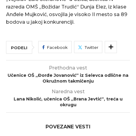
razreda OMŠ „Božidar Trudić“ Dunja Elez, iz klase
Anđele Mujković, osvojila je visoko II mesto sa 89
bodova u jakoj konkurenciji.
Facebook
Twitter
PODELI
Prethodna vest
Učenice OŠ „Đorđe Jovanović“ iz Selevca odlične na
Okružnom takmičenju
Naredna vest
Lana Nikolić, učenica OŠ „Brana Jevtić“, treća u
okrugu
POVEZANE VESTI