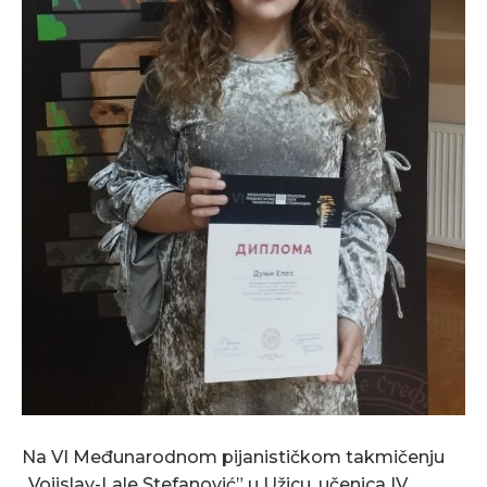
Na VI Međunarodnom pijanističkom takmičenju
„Vojislav-Lale Stefanović” u Užicu, učenica IV