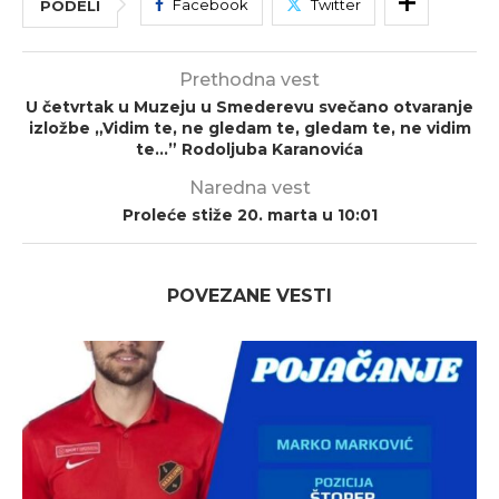
Facebook
Twitter
PODELI
Prethodna vest
U četvrtak u Muzeju u Smederevu svečano otvaranje
izložbe „Vidim te, ne gledam te, gledam te, ne vidim
te…” Rodoljuba Karanovića
Naredna vest
Proleće stiže 20. marta u 10:01
POVEZANE VESTI