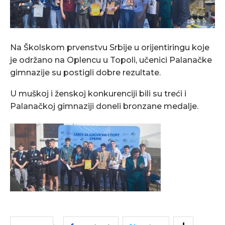
Na Školskom prvenstvu Srbije u orijentiringu koje
je održano na Oplencu u Topoli, učenici Palanačke
gimnazije su postigli dobre rezultate.
U muškoj i ženskoj konkurenciji bili su treći i
Palanačkoj gimnaziji doneli bronzane medalje.