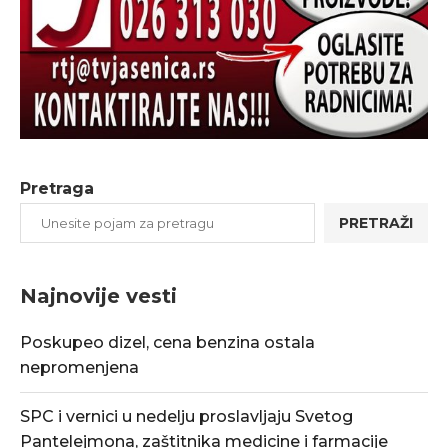
Pretraga
PRETRAŽI
Najnovije vesti
Poskupeo dizel, cena benzina ostala
nepromenjena
SPC i vernici u nedelju proslavljaju Svetog
Pantelejmona, zaštitnika medicine i farmacije