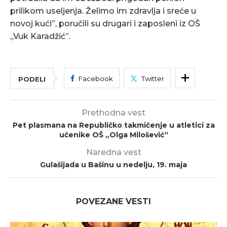
prilikom useljenja. Želimo im zdravlja i sreće u
novoj kući”, poručili su drugari i zaposleni iz OŠ
„Vuk Karadžić”.
Facebook
Twitter
PODELI
Prethodna vest
Pet plasmana na Republičko takmičenje u atletici za
učenike OŠ „Olga Milošević“
Naredna vest
Gulašijada u Bašinu u nedelju, 19. maja
POVEZANE VESTI