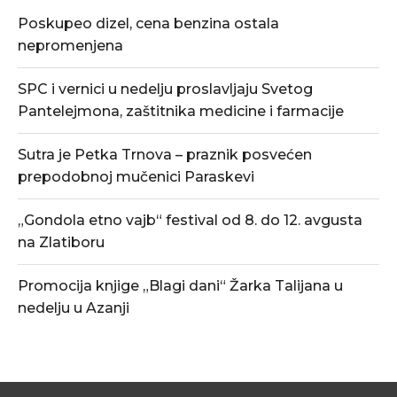
Poskupeo dizel, cena benzina ostala
nepromenjena
SPC i vernici u nedelju proslavljaju Svetog
Pantelejmona, zaštitnika medicine i farmacije
Sutra je Petka Trnova – praznik posvećen
prepodobnoj mučenici Paraskevi
„Gondola etno vajb“ festival od 8. do 12. avgusta
na Zlatiboru
Promocija knjige „Blagi dani“ Žarka Talijana u
nedelju u Azanji