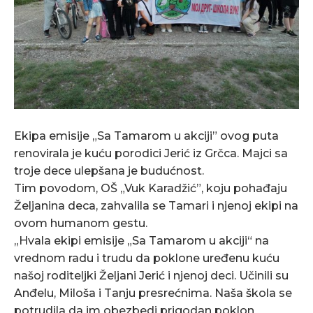
Ekipa emisije „Sa Tamarom u akciji” ovog puta
renovirala je kuću porodici Jerić iz Grčca. Majci sa
troje dece ulepšana je budućnost.
Tim povodom, OŠ „Vuk Karadžić”, koju pohađaju
Željanina deca, zahvalila se Tamari i njenoj ekipi na
ovom humanom gestu.
„Hvala ekipi emisije „Sa Tamarom u akciji“ na
vrednom radu i trudu da poklone uređenu kuću
našoj roditeljki Željani Jerić i njenoj deci. Učinili su
Anđelu, Miloša i Tanju presrećnima. Naša škola se
potrudila da im obezbedi prigodan poklon