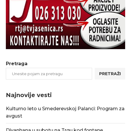
Pretraga
PRETRAŽI
Najnovije vesti
Kulturno leto u Smederevskoj Palanci: Program za
avgust
Divanhana u subotu na Trgu kod fontane