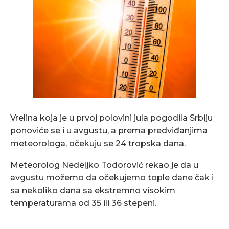
Vrelina koja je u prvoj polovini jula pogodila Srbiju
ponoviće se i u avgustu, a prema predviđanjima
meteorologa, očekuju se 24 tropska dana.
Meteorolog Nedeljko Todorović rekao je da u
avgustu možemo da očekujemo tople dane čak i
sa nekoliko dana sa ekstremno visokim
temperaturama od 35 ili 36 stepeni.