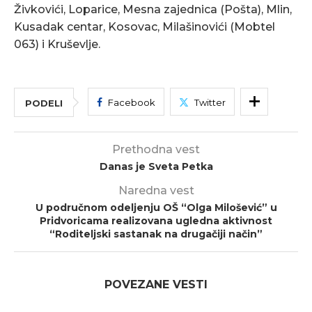
Živkovići, Loparice, Mesna zajednica (Pošta), Mlin,
Kusadak centar, Kosovac, Milašinovići (Mobtel
063) i Kruševlje.
Facebook
Twitter
PODELI
Prethodna vest
Danas je Sveta Petka
Naredna vest
U područnom odeljenju OŠ “Olga Milošević” u
Pridvoricama realizovana ugledna aktivnost
“Roditeljski sastanak na drugačiji način”
POVEZANE VESTI