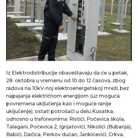
Iz Elektrodistribucije obaveštavaju da će u petak,
28. oktobra u vremenu od 10 do 12 časova, zbog
radova na 10kV-noj elektroenergetskoj mreži, bez
napajanja električnom energijom (uz moguća
povremena uključenja kao i moguće ranije
uključenje), ostati potrošači u delu Kusatka,
odnosno u traforeonima: Ristići, Počevica škola,
Talagani, Počevica 2, Ignjatovići, Nikolići (Bubanja),
Babići, Dačica, Perkov dućan, Jankićevići, Crkva,