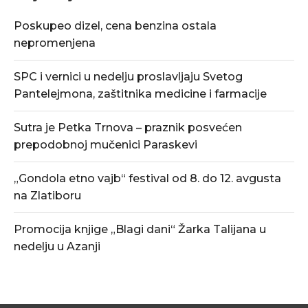
Poskupeo dizel, cena benzina ostala
nepromenjena
SPC i vernici u nedelju proslavljaju Svetog
Pantelejmona, zaštitnika medicine i farmacije
Sutra je Petka Trnova – praznik posvećen
prepodobnoj mučenici Paraskevi
„Gondola etno vajb“ festival od 8. do 12. avgusta
na Zlatiboru
Promocija knjige „Blagi dani“ Žarka Talijana u
nedelju u Azanji