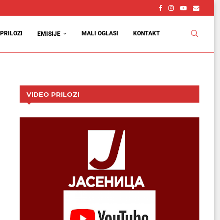
PRILOZI
MALI OGLASI
KONTAKT
EMISIJE
VIDEO PRILOZI