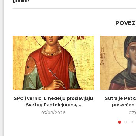
godine
POVEZ
SPC i vernici u nedelju proslavljaju
Sutra je Petk
Svetog Pantelejmona,...
posvećen 
07/08/2026
07/