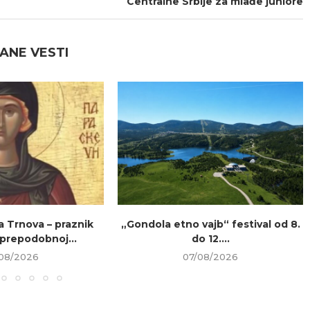
Centralne Srbije za mlađe juniore
ANE VESTI
a Trnova – praznik
„Gondola etno vajb“ festival od 8.
prepodobnoj...
do 12....
08/2026
07/08/2026