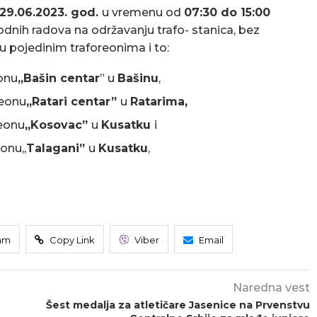
 29.06.2023. god.
u vremenu od
07:30 do 15:00
dnih radova na održavanju trafo- stanica, bez
u pojedinim traforeonima i to:
onu
,,Bašin centar
” u
Bašinu
,
reonu
,,Ratari centar”
u
Ratarima,
reonu
,,Kosovac”
u
Kusatku
i
onu,,
Talagani”
u
Kusatku
,
am
Copy Link
Viber
Email
Naredna vest
Šest medalja za atletičare Jasenice na Prvenstvu