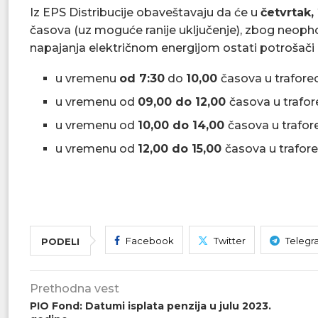
Iz EPS Distribucije obaveštavaju da će u
četvrtak,
časova (uz moguće ranije uključenje), zbog neopho
napajanja električnom energijom ostati potrošači 
u vremenu
od 7:30
do
10,00
časova u trafore
u vremenu od
09,00 do 12,00
časova u trafo
u vremenu od
10,00 do 14,00
časova u trafo
u vremenu od
12,00 do 15,00
časova u trafore
Facebook
Twitter
Telegr
PODELI
Prethodna vest
PIO Fond: Datumi isplata penzija u julu 2023.