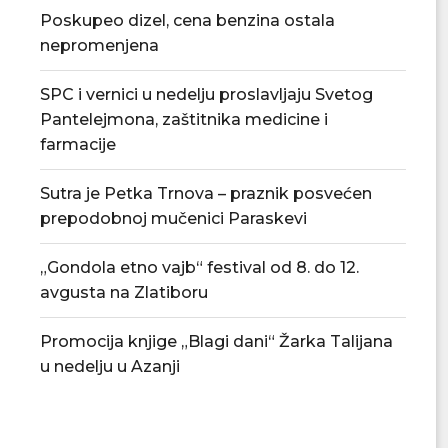
Poskupeo dizel, cena benzina ostala
nepromenjena
SPC i vernici u nedelju proslavljaju Svetog
Pantelejmona, zaštitnika medicine i
farmacije
Sutra je Petka Trnova – praznik posvećen
prepodobnoj mučenici Paraskevi
„Gondola etno vajb“ festival od 8. do 12.
avgusta na Zlatiboru
Tradicionalna Azanjska pogačijada
PU „Čika Jova Zmaj
Promocija knjige „Blagi dani“ Žarka Talijana
8. avgusta
novu.
u nedelju u Azanji
07/08/2026
07/08/2