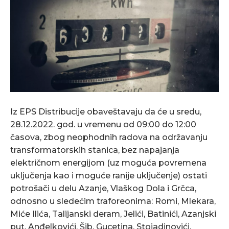
Iz EPS Distribucije obaveštavaju da će u sredu,
28.12.2022. god. u vremenu od 09:00 do 12:00
časova, zbog neophodnih radova na održavanju
transformatorskih stanica, bez napajanja
električnom energijom (uz moguća povremena
uključenja kao i moguće ranije uključenje) ostati
potrošači u delu Azanje, Vlaškog Dola i Grčca,
odnosno u sledećim traforeonima: Romi, Mlekara,
Miće Ilića, Talijanski deram, Jelići, Batinići, Azanjski
put, Anđelkovići, Šib, Gucetina, Stojadinovići,