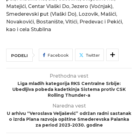
Matejići, Centar Vlaški Do, Jezero (Voćnjak),
Smederevski put (Vlaški Do), Lozovik, Mašići,
Novakovići, Bostanište, Vitići, Predevac i Pekići,
kao i cela Stublina
Facebook
Twitter
PODELI
Prethodna vest
Liga mlađih kategorija RKS Centralne Srbije:
Ubedljiva pobeda kadetkinja Sistema protiv CSK
Rolling Thunder-a
Naredna vest
U arhivu “Veroslava Veljašević” održan radni sastanak
o izrda Plana razvoja opštine Smederevska Palanka
za period 2023-2030. godine