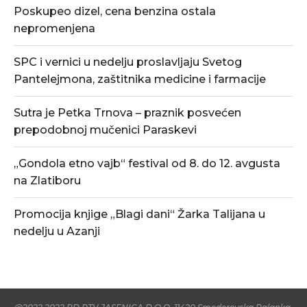
Poskupeo dizel, cena benzina ostala
nepromenjena
SPC i vernici u nedelju proslavljaju Svetog
Pantelejmona, zaštitnika medicine i farmacije
Sutra je Petka Trnova – praznik posvećen
prepodobnoj mučenici Paraskevi
„Gondola etno vajb“ festival od 8. do 12. avgusta
na Zlatiboru
Promocija knjige „Blagi dani“ Žarka Talijana u
nedelju u Azanji