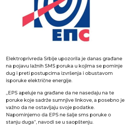
Elektroprivreda Srbije upozorila je danas građane
na pojavu lažnih SMS poruka u kojima se pominje
dug i preti postupcima izvršenja i obustavom
isporuke električne energije.
„EPS apeluje na građane da ne nasedaju na te
poruke koje sadrže sumnjive linkove, a posebno je
važno da ne ostavljaju svoje podatke.
Napominjemo da EPS ne šalje sms poruke o
stanju duga”, navodi se u saopštenju.