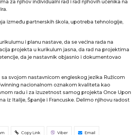
a za njihov individualni rad i rad njihovih učenika na
ra.
dnja između partnerskih škola, upotreba tehnologije,
rikulumu i planu nastave, da se većina rada na
acija projekta u kurikulum jasna, da rad na projektima
tencije, da je nastavnik objasnio i dokumentovao
i 4-2 sa svojom nastavnicom engleskog jezika Ružicom
i eTwinning nacionalnom oznakom kvaliteta kao
ovnom radu i za izuzetnost samog projekta Once Upon
z Italije, Španije i Francuske. Delimo njihovu radost
am
Copy Link
Viber
Email