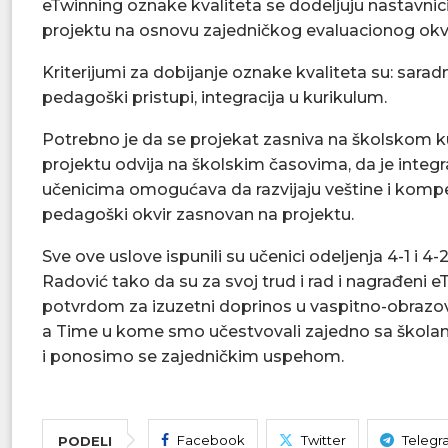
eTwinning oznake kvaliteta se dodeljuju nastavnicim
projektu na osnovu zajedničkog evaluacionog okvi
Kriterijumi za dobijanje oznake kvaliteta su: sara
pedagoški pristupi, integracija u kurikulum.
Potrebno je da se projekat zasniva na školskom ku
projektu odvija na školskim časovima, da je integr
učenicima omogućava da razvijaju veštine i kompe
pedagoški okvir zasnovan na projektu.
Sve ove uslove ispunili su učenici odeljenja 4-1 
Radović tako da su za svoj trud i rad i nagrađen
potvrdom za izuzetni doprinos u vaspitno-obraz
a Time u kome smo učestvovali zajedno sa školama i
i ponosimo se zajedničkim uspehom.
Facebook
Twitter
Telegr
PODELI