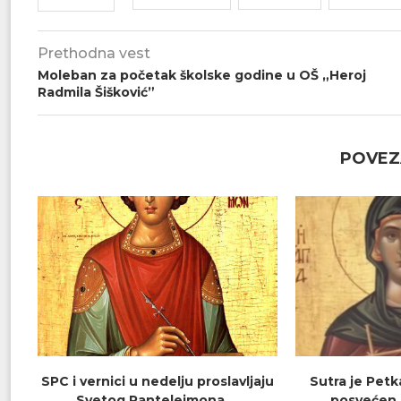
Prethodna vest
Moleban za početak školske godine u OŠ „Heroj
Radmila Šišković”
POVEZ
SPC i vernici u nedelju proslavljaju
Sutra je Petk
Svetog Pantelejmona,...
posvećen 