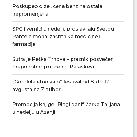
Poskupeo dizel, cena benzina ostala
nepromenjena
SPC i vernici u nedelju proslavljaju Svetog
Pantelejmona, zaštitnika medicine i
farmacije
Sutra je Petka Trnova – praznik posvećen
prepodobnoj mučenici Paraskevi
„Gondola etno vajb“ festival od 8. do 12.
avgusta na Zlatiboru
Promocija knjige „Blagi dani“ Žarka Talijana
u nedelju u Azanji
Tradicionalna Azanjska pogačijada
PU „Čika Jova Zmaj
8. avgusta
novu.