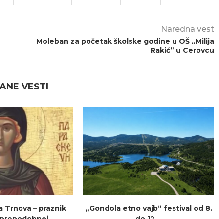
Naredna vest
Moleban za početak školske godine u OŠ „Milija
Rakić” u Cerovcu
ANE VESTI
a Trnova – praznik
„Gondola etno vajb“ festival od 8.
prepodobnoj...
do 12....