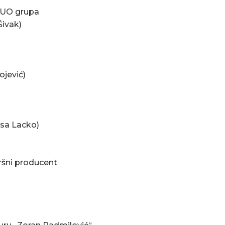
i UO grupa
Šivak)
ojević)
isa Lacko)
ršni producent