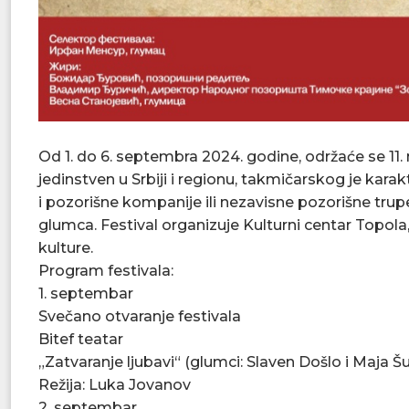
Od 1. do 6. septembra 2024. godine, održaće se 11.
jedinstven u Srbiji i regionu, takmičarskog je kara
i pozorišne kompanije ili nezavisne pozorišne tru
glumca. Festival organizuje Kulturni centar Topola
kulture.
Program festivala:
1. septembar
Svečano otvaranje festivala
Bitef teatar
„Zatvaranje ljubavi“ (glumci: Slaven Došlo i Maja Š
Režija: Luka Jovanov
2. septembar