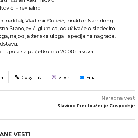
turu „Zoran Radmilović“
ović) – revijalno
ni reditelj, Vladimir Đuričić, direktor Narodnog
sna Stanojević, glumica, odlučivaće o sledećim
ga, najbolja ženska uloga i specijalna nagrada.
edstavu.
ra Topola sa početkom u 20.00 časova.
am
Copy Link
Viber
Email
Naredna vest
Slavimo Preobraženje Gospodnje
ANE VESTI