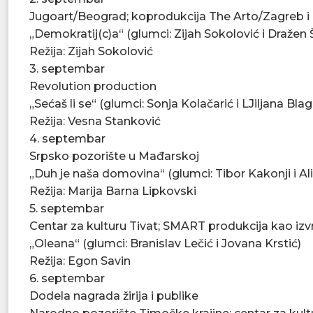
Jugoart/Beograd; koprodukcija The Arto/Zagreb 
„Demokratij(c)a“ (glumci: Zijah Sokolović i Dražen 
Režija: Zijah Sokolović
3. septembar
Revolution production
„Sećaš li se“ (glumci: Sonja Kolačarić i LJiljana Blag
Režija: Vesna Stanković
4. septembar
Srpsko pozorište u Mađarskoj
„Duh je naša domovina“ (glumci: Tibor Kakonji i Al
Režija: Marija Barna Lipkovski
5. septembar
Centar za kulturu Tivat; SMART produkcija kao izv
„Oleana“ (glumci: Branislav Lečić i Jovana Krstić)
Režija: Egon Savin
6. septembar
Dodela nagrada žirija i publike