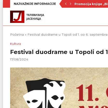
NAJVAŽNIJE INFORMACIJE
Promocija knjige „Bl
Nenad Jezdić u predst
Ognjenović: Sve sp
Penzionerima iz kate
Vlada Srbije usvojila
PU „Čika Jova Zmaj“:
Kulturno leto u Sme
Divanhana u subotu
Prvenstvo počinje 19
Početna
»
Festival duodrame u Topoli od 1. oo 6. septembra
Kultura
Festival duodrame u Topoli od 1
17/08/2024