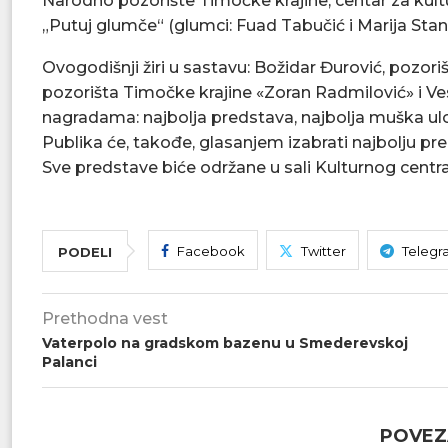
Narodno pozorište Timočke krajine; centar za kul
„Putuj glumče“ (glumci: Fuad Tabučić i Marija Stank
Ovogodišnji žiri u sastavu: Božidar Đurović, pozoriš
pozorišta Timočke krajine «Zoran Radmilović» i Ve
nagradama: najbolja predstava, najbolja muška ulo
Publika će, takođe, glasanjem izabrati najbolju pr
Sve predstave biće održane u sali Kulturnog cent
Facebook
Twitter
Telegr
PODELI
Prethodna vest
Vaterpolo na gradskom bazenu u Smederevskoj
Palanci
POVEZ