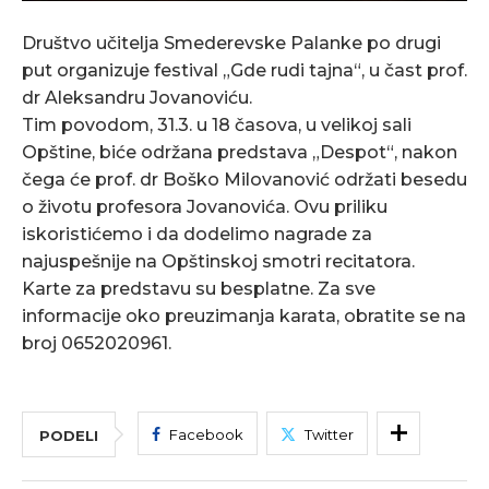
Društvo učitelja Smederevske Palanke po drugi
put organizuje festival „Gde rudi tajna“, u čast prof.
dr Aleksandru Jovanoviću.
Tim povodom, 31.3. u 18 časova, u velikoj sali
Opštine, biće održana predstava „Despot“, nakon
čega će prof. dr Boško Milovanović održati besedu
o životu profesora Jovanovića. Ovu priliku
iskoristićemo i da dodelimo nagrade za
najuspešnije na Opštinskoj smotri recitatora.
Karte za predstavu su besplatne. Za sve
informacije oko preuzimanja karata, obratite se na
broj 0652020961.
Facebook
Twitter
PODELI