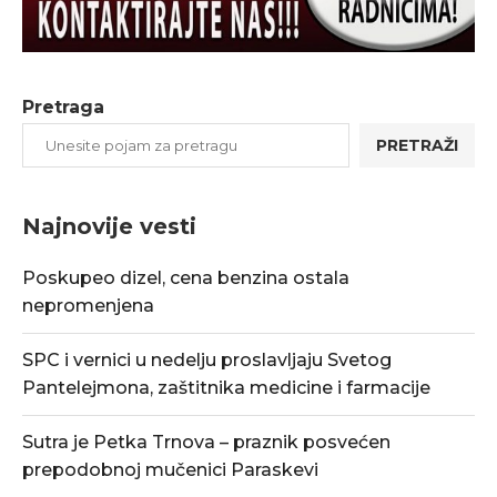
Pretraga
PRETRAŽI
Najnovije vesti
Poskupeo dizel, cena benzina ostala
nepromenjena
SPC i vernici u nedelju proslavljaju Svetog
Pantelejmona, zaštitnika medicine i farmacije
Sutra je Petka Trnova – praznik posvećen
prepodobnoj mučenici Paraskevi