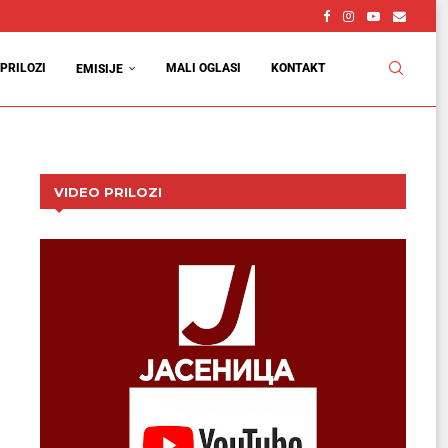
PRILOZI
MALI OGLASI
KONTAKT
EMISIJE
VIDEO PRILOZI