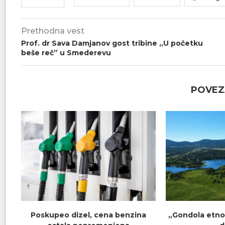
Prethodna vest
Prof. dr Sava Damjanov gost tribine „U početku
beše reč” u Smederevu
POVEZ
Poskupeo dizel, cena benzina
„Gondola etno 