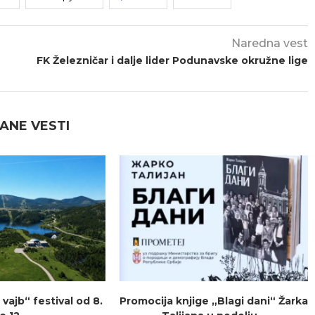
Naredna vest
FK Železničar i dalje lider Podunavske okružne lige
ANE VESTI
vajb“ festival od 8.
Promocija knjige „Blagi dani“ Žarka