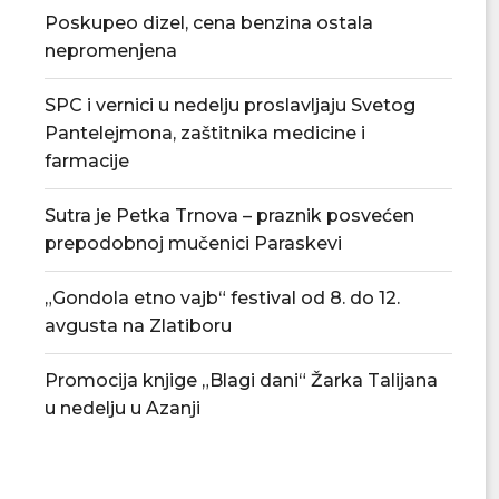
Poskupeo dizel, cena benzina ostala
nepromenjena
SPC i vernici u nedelju proslavljaju Svetog
Pantelejmona, zaštitnika medicine i
farmacije
Sutra je Petka Trnova – praznik posvećen
prepodobnoj mučenici Paraskevi
„Gondola etno vajb“ festival od 8. do 12.
avgusta na Zlatiboru
Promocija knjige „Blagi dani“ Žarka Talijana
u nedelju u Azanji
Tradicionalna Azanjska pogačijada
Nenad Jezdić u pred