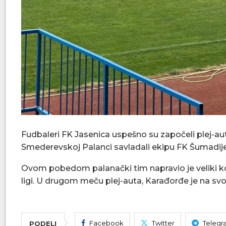
Fudbaleri FK Jasenica uspešno su započeli plej-a
Smederevskoj Palanci savladali ekipu FK Šumadije
Ovom pobedom palanački tim napravio je veliki ko
ligi. U drugom meču plej-auta, Karađorđe je na s
Facebook
Twitter
Telegr
PODELI