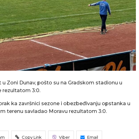
ut u Zoni Dunav, pošto su na Gradskom stadionu u
 rezultatom 3:0.
rak ka završnici sezone i obezbeđivanju opstanka u
vom terenu savladao Moravu rezultatom 3:0.
am
Copy Link
Viber
Email