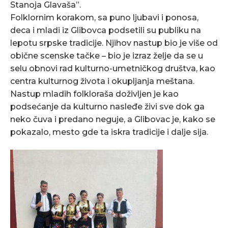
Stanoja Glavaša”.
Folklornim korakom, sa puno ljubavi i ponosa,
deca i mladi iz Glibovca podsetili su publiku na
lepotu srpske tradicije. Njihov nastup bio je više od
obične scenske tačke – bio je izraz želje da se u
selu obnovi rad kulturno-umetničkog društva, kao
centra kulturnog života i okupljanja meštana.
Nastup mladih folkloraša doživljen je kao
podsećanje da kulturno nasleđe živi sve dok ga
neko čuva i predano neguje, a Glibovac je, kako se
pokazalo, mesto gde ta iskra tradicije i dalje sija.