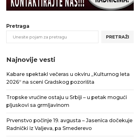
Pretraga
PRETRAŽI
Najnovije vesti
Kabare spektakl večeras u okviru „Kulturnog leta
2026“ na sceni Gradskog pozorišta
Tropske vrućine ostaju u Srbiji – u petak mogući
pljuskovi sa grmljavinom
Prvenstvo počinje 19. avgusta – Jasenica dočekuje
Radnički iz Valjeva, pa Smederevo