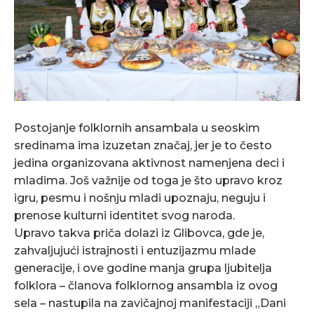
Postojanje folklornih ansambala u seoskim
sredinama ima izuzetan značaj, jer je to često
jedina organizovana aktivnost namenjena deci i
mladima. Još važnije od toga je što upravo kroz
igru, pesmu i nošnju mladi upoznaju, neguju i
prenose kulturni identitet svog naroda.
Upravo takva priča dolazi iz Glibovca, gde je,
zahvaljujući istrajnosti i entuzijazmu mlade
generacije, i ove godine manja grupa ljubitelja
folklora – članova folklornog ansambla iz ovog
sela – nastupila na zavičajnoj manifestaciji „Dani