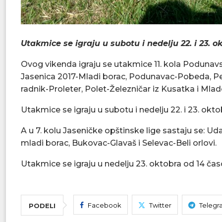
Utakmice se igraju u subotu i nedelju 22. i 23. 
Ovog vikenda igraju se utakmice 11. kola Podunavs
Jasenica 2017-Mladi borac, Podunavac-Pobeda, Pe
radnik-Proleter, Polet-Železničar iz Kusatka i Mla
Utakmice se igraju u subotu i nedelju 22. i 23. okt
A u 7. kolu Jaseničke opštinske lige sastaju se: U
mladi borac, Bukovac-Glavaš i Selevac-Beli orlovi.
Utakmice se igraju u nedelju 23. oktobra od 14 čas
Facebook
Twitter
Telegr
PODELI