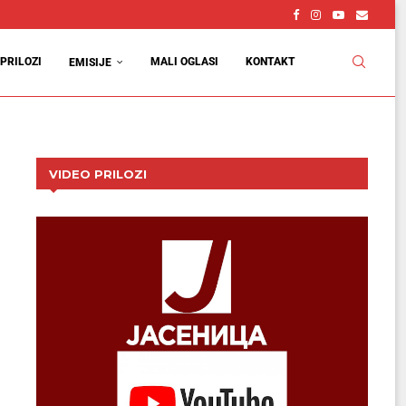
PRILOZI
MALI OGLASI
KONTAKT
EMISIJE
VIDEO PRILOZI