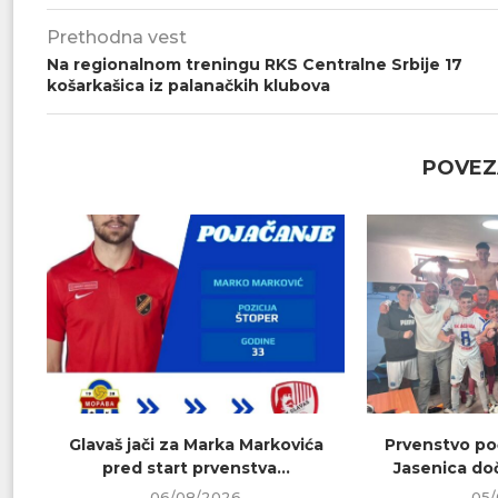
Prethodna vest
Na regionalnom treningu RKS Centralne Srbije 17
košarkašica iz palanačkih klubova
POVEZ
Glavaš jači za Marka Markovića
Prvenstvo poč
pred start prvenstva...
Jasenica doč
06/08/2026
05/