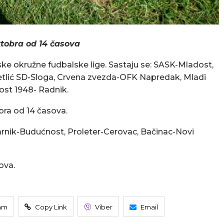
oktobra od 14 časova
ke okružne fudbalske lige. Sastaju se: SASK-Mladost,
tlić SD-Sloga, Crvena zvezda-OFK Napredak, Mladi
dost 1948- Radnik.
obra od 14 časova.
darnik-Budućnost, Proleter-Cerovac, Bačinac-Novi
ova.
am
Copy Link
Viber
Email