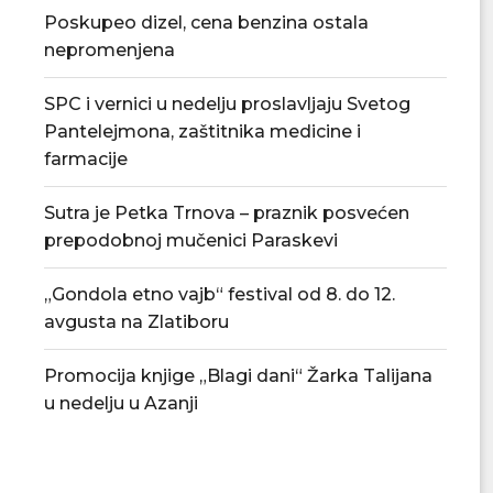
Poskupeo dizel, cena benzina ostala
nepromenjena
SPC i vernici u nedelju proslavljaju Svetog
Pantelejmona, zaštitnika medicine i
farmacije
Sutra je Petka Trnova – praznik posvećen
prepodobnoj mučenici Paraskevi
„Gondola etno vajb“ festival od 8. do 12.
avgusta na Zlatiboru
Promocija knjige „Blagi dani“ Žarka Talijana
u nedelju u Azanji
Poznat raspored Podunavske
FK Jasenica otvori
okružne lige, sezona počinje 22....
fudbala 
04/08/2026
03/08/