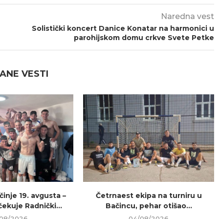
Naredna vest
Solistički koncert Danice Konatar na harmonici u
parohijskom domu crkve Svete Petke
ANE VESTI
inje 19. avgusta –
Četrnaest ekipa na turniru u
ekuje Radnički...
Bačincu, pehar otišao...
08/2026
04/08/2026