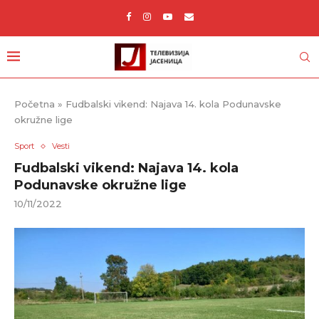
Početna
»
Fudbalski vikend: Najava 14. kola Podunavske
okružne lige
Sport
Vesti
Fudbalski vikend: Najava 14. kola
Podunavske okružne lige
10/11/2022