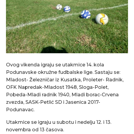
Ovog vikenda igraju se utakmice 14. kola
Podunavske okružne fudbalske lige. Sastaju se:
Mladost- Železničar iz Kusatka, Proleter- Radnik,
OFK Napredak-Mladost 1948, Sloga-Polet,
Pobeda-Mladi radnik 1940, Mladi borac-Crvena
zvezda, SASK-Petlić SD i Jasenica 2017-
Podunavac.
Utakmice se igraju u subotu i nedelju 12. i 13.
novembra od 13 časova.