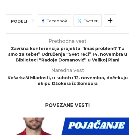
Facebook
Twitter
PODELI
Prethodna vest
Završna konferencija projekta “Imaš problem? Tu
smo za tebe!” Udruženja “Svet reči” 14. novembra u
Biblioteci “Radoje Domanović” u Velikoj Plani
Naredna vest
Košarkaši Mladosti, u subotu 12. novembra, dočekuju
ekipu Džokera iz Sombora
POVEZANE VESTI