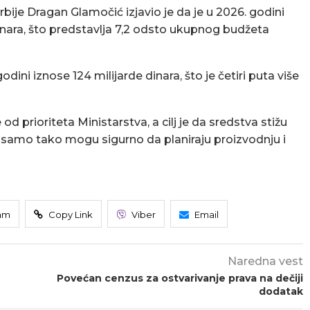
bije Dragan Glamočić izjavio je da je u 2026. godini
dinara, što predstavlja 7,2 odsto ukupnog budžeta
ini iznose 124 milijarde dinara, što je četiri puta više
od prioriteta Ministarstva, a cilj je da sredstva stižu
r samo tako mogu sigurno da planiraju proizvodnju i
am
Copy Link
Viber
Email
Naredna vest
Povećan cenzus za ostvarivanje prava na dečiji
dodatak