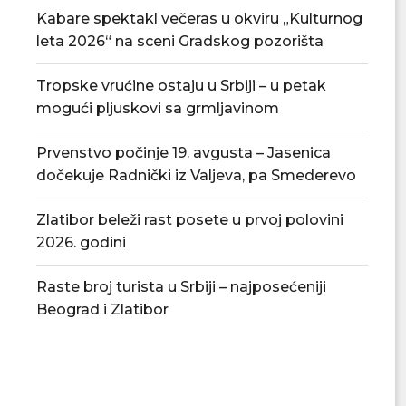
Kabare spektakl večeras u okviru „Kulturnog
leta 2026“ na sceni Gradskog pozorišta
Tropske vrućine ostaju u Srbiji – u petak
mogući pljuskovi sa grmljavinom
Prvenstvo počinje 19. avgusta – Jasenica
dočekuje Radnički iz Valjeva, pa Smederevo
Zlatibor beleži rast posete u prvoj polovini
2026. godini
Republički štab za vanredne
Četrnaest ekipa 
Raste broj turista u Srbiji – najposećeniji
situacije pozvao na štednju...
Bačincu, pehar
Beograd i Zlatibor
04/08/2026
04/08/