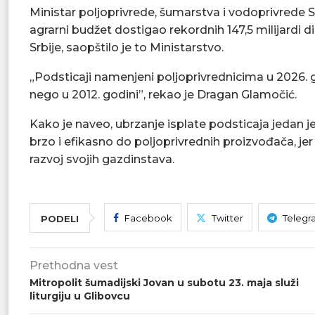
Ministar poljoprivrede, šumarstva i vodoprivrede Sr
agrarni budžet dostigao rekordnih 147,5 milijardi 
Srbije, saopštilo je to Ministarstvo.
„Podsticaji namenjeni poljoprivrednicima u 2026. god
nego u 2012. godini”, rekao je Dragan Glamočić.
Kako je naveo, ubrzanje isplate podsticaja jedan je 
brzo i efikasno do poljoprivrednih proizvođača, je
razvoj svojih gazdinstava.
Facebook
Twitter
Telegr
PODELI
Prethodna vest
Mitropolit šumadijski Jovan u subotu 23. maja služi
liturgiju u Glibovcu