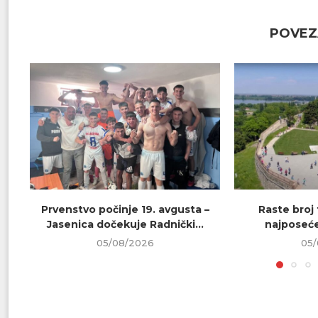
POVEZ
Prvenstvo počinje 19. avgusta –
Raste broj t
Jasenica dočekuje Radnički...
najposeće
05/08/2026
05/