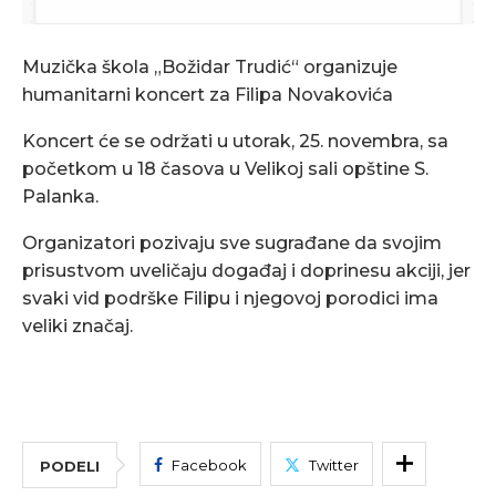
Muzička škola „Božidar Trudić“ organizuje
humanitarni koncert za Filipa Novakovića
Koncert će se održati u utorak, 25. novembra, sa
početkom u 18 časova u Velikoj sali opštine S.
Palanka.
Organizatori pozivaju sve sugrađane da svojim
prisustvom uveličaju događaj i doprinesu akciji, jer
svaki vid podrške Filipu i njegovoj porodici ima
veliki značaj.
Facebook
Twitter
PODELI