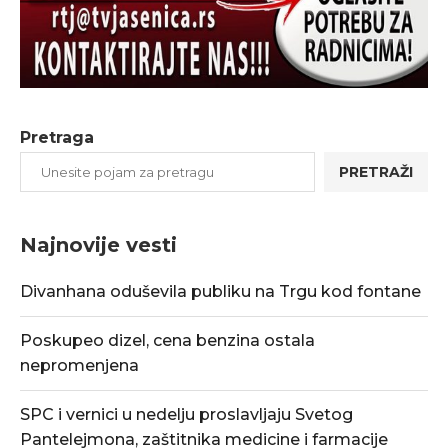
Pretraga
PRETRAŽI
Najnovije vesti
Divanhana oduševila publiku na Trgu kod fontane
Poskupeo dizel, cena benzina ostala
nepromenjena
SPC i vernici u nedelju proslavljaju Svetog
Pantelejmona, zaštitnika medicine i farmacije