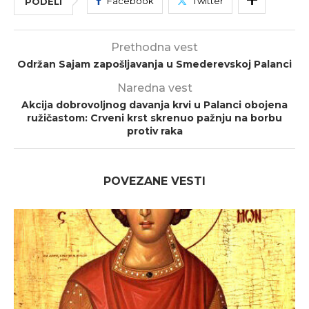
Facebook
Twitter
PODELI
Prethodna vest
Održan Sajam zapošljavanja u Smederevskoj Palanci
Naredna vest
Akcija dobrovoljnog davanja krvi u Palanci obojena
ružičastom: Crveni krst skrenuo pažnju na borbu
protiv raka
POVEZANE VESTI