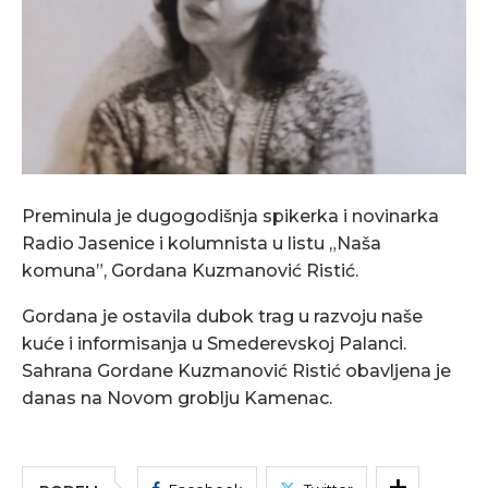
Preminula je dugogodišnja spikerka i novinarka
Radio Jasenice i kolumnista u listu „Naša
komuna”, Gordana Kuzmanović Ristić.
Gordana je ostavila dubok trag u razvoju naše
kuće i informisanja u Smederevskoj Palanci.
Sahrana Gordane Kuzmanović Ristić obavljena je
danas na Novom groblju Kamenac.