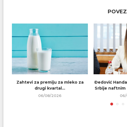
POVEZ
Zahtevi za premiju za mleko za
Đedović Handa
drugi kvartal...
Srbije naftnim
06/08/2026
06/