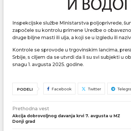
Inspekcijske službe Ministarstva poljoprivrede, š
započele su kontrolu primene Uredbe o obaveznom 
druge biljne masti ili ulja, a koji se u izgledu ili
Kontrole se sprovode u trgovinskim lancima, prerađ
Srbije, s ciljem da se utvrdi da li su svi subjekti u
snagu 1. avgusta 2025. godine.
Facebook
Twitter
Telegr
PODELI
Prethodna vest
Akcija dobrovoljnog davanja krvi 7. avgusta u MZ
Donji grad