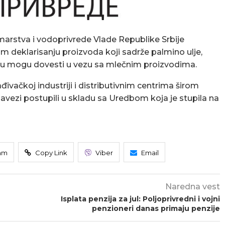
umarstva i vodoprivrede Vlade Republike Srbije
deklarisanju proizvoda koji sadrže palmino ulje,
 nazivu mogu dovesti u vezu sa mlečnim proizvodima.
ivačkoj industriji i distributivnim centrima širom
 obavezi postupili u skladu sa Uredbom koja je stupila na
am
Copy Link
Viber
Email
Naredna vest
Isplata penzija za jul: Poljoprivredni i vojni
penzioneri danas primaju penzije