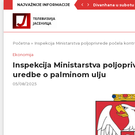
NAJVAŽNIJE INFORMACIJE
Divanhana u subotu
Prvenstvo počinje 19
Raste broj turista u 
Republički štab za v
Četrnaest ekipa na t
Poznat raspored Pod
Zavičajno udruženje 
Rezerve krvi na mini
Stiže novi toplotni 
Početna
»
Inspekcija Ministarstva poljoprivrede počela kon
Ekonomija
Inspekcija Ministarstva poljop
uredbe o palminom ulju
05/08/2025