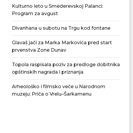
Kulturno leto u Smederevskoj Palanci:
Program za avgust
Divanhana u subotu na Trgu kod fontane
Glavaš jači za Marka Markovića pred start
prvenstva Zone Dunav
Topola raspisala poziv za predloge dobitnika
opštinskih nagrada i priznanja
Toplotni talas i vodostaj Dunava:
Od ponedeljka 
Arheološko i filmsko veče u Narodnom
Đedović Handanović apeluje...
30.000 turistič
muzeju: Priča o Vrelu–Šarkamenu
31/07/2026
30/07/2