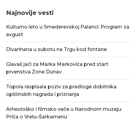
Najnovije vesti
Kulturno leto u Smederevskoj Palanci: Program za
avgust
Divanhana u subotu na Trgu kod fontane
Glavaš jači za Marka Markovića pred start
prvenstva Zone Dunav
Topola raspisala poziv za predloge dobitnika
opštinskih nagrada i priznanja
Arheološko i filmsko veče u Narodnom muzeju:
Priča o Vrelu–Šarkamenu