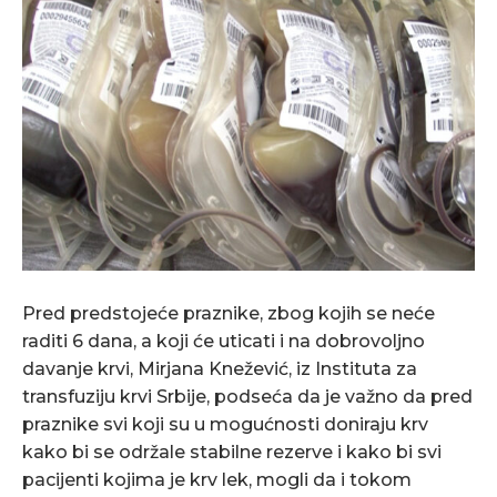
Pred predstojeće praznike, zbog kojih se neće
raditi 6 dana, a koji će uticati i na dobrovoljno
davanje krvi, Mirjana Knežević, iz Instituta za
transfuziju krvi Srbije, podseća da je važno da pred
praznike svi koji su u mogućnosti doniraju krv
kako bi se održale stabilne rezerve i kako bi svi
pacijenti kojima je krv lek, mogli da i tokom