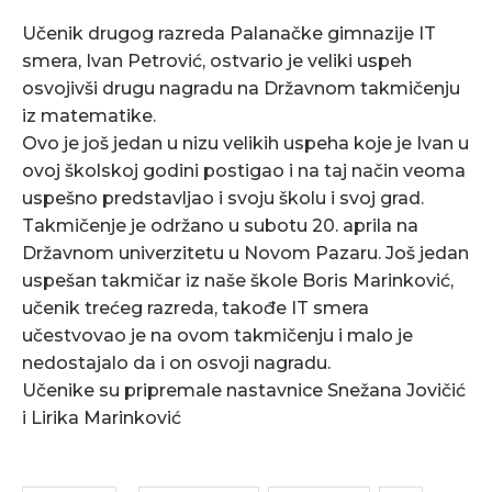
Učenik drugog razreda Palanačke gimnazije IT
smera, Ivan Petrović, ostvario je veliki uspeh
osvojivši drugu nagradu na Državnom takmičenju
iz matematike.
Ovo je još jedan u nizu velikih uspeha koje je Ivan u
ovoj školskoj godini postigao i na taj način veoma
uspešno predstavljao i svoju školu i svoj grad.
Takmičenje je održano u subotu 20. aprila na
Državnom univerzitetu u Novom Pazaru. Još jedan
uspešan takmičar iz naše škole Boris Marinković,
učenik trećeg razreda, takođe IT smera
učestvovao je na ovom takmičenju i malo je
nedostajalo da i on osvoji nagradu.
Učenike su pripremale nastavnice Snežana Jovičić
i Lirika Marinković