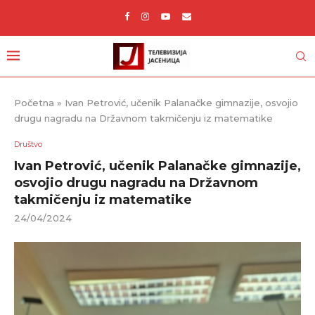
Početna
»
Ivan Petrović, učenik Palanačke gimnazije, osvojio
drugu nagradu na Državnom takmičenju iz matematike
Društvo
Ivan Petrović, učenik Palanačke gimnazije,
osvojio drugu nagradu na Državnom
takmičenju iz matematike
24/04/2024