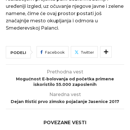
uređeniji izgled, uz očuvanje njegove javne i zelene
namene, čime će ovaj prostor postati još
značajnije mesto okupljanja i odmora u
Smederevskoj Palanci.
Facebook
Twitter
PODELI
Prethodna vest
Mogućnost E-bolovanja od početka primene
iskoristilo 55.000 zaposlenih
Naredna vest
Dejan Ristić prvo zimsko pojačanje Jasenice 2017
POVEZANE VESTI