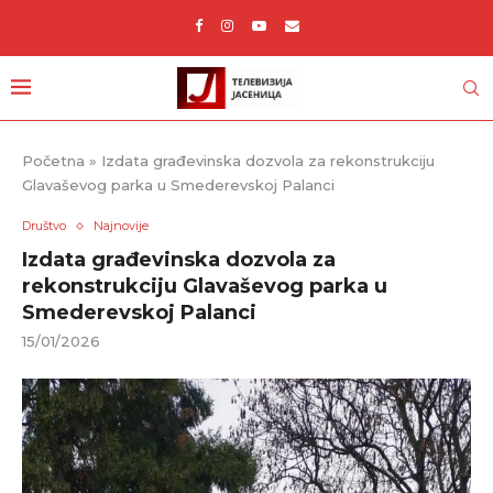
Početna
»
Izdata građevinska dozvola za rekonstrukciju
Glavaševog parka u Smederevskoj Palanci
Društvo
Najnovije
Izdata građevinska dozvola za
rekonstrukciju Glavaševog parka u
Smederevskoj Palanci
15/01/2026