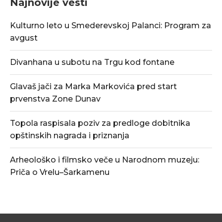
Najnovije vesti
Kulturno leto u Smederevskoj Palanci: Program za
avgust
Divanhana u subotu na Trgu kod fontane
Glavaš jači za Marka Markovića pred start
prvenstva Zone Dunav
Topola raspisala poziv za predloge dobitnika
opštinskih nagrada i priznanja
Arheološko i filmsko veče u Narodnom muzeju:
Priča o Vrelu–Šarkamenu