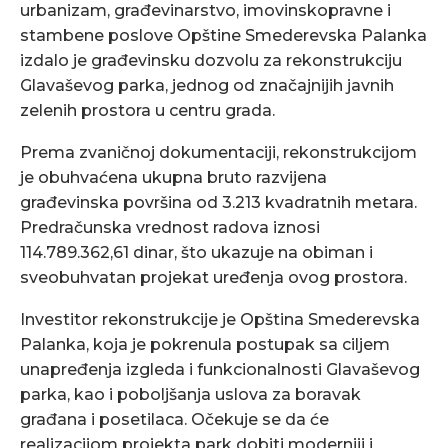
urbanizam, građevinarstvo, imovinskopravne i
stambene poslove Opštine Smederevska Palanka
izdalo je građevinsku dozvolu za rekonstrukciju
Glavaševog parka, jednog od značajnijih javnih
zelenih prostora u centru grada.
Prema zvaničnoj dokumentaciji, rekonstrukcijom
je obuhvaćena ukupna bruto razvijena
građevinska površina od 3.213 kvadratnih metara.
Predračunska vrednost radova iznosi
114.789.362,61 dinar, što ukazuje na obiman i
sveobuhvatan projekat uređenja ovog prostora.
Investitor rekonstrukcije je Opština Smederevska
Palanka, koja je pokrenula postupak sa ciljem
unapređenja izgleda i funkcionalnosti Glavaševog
parka, kao i poboljšanja uslova za boravak
građana i posetilaca. Očekuje se da će
realizacijom projekta park dobiti moderniji i