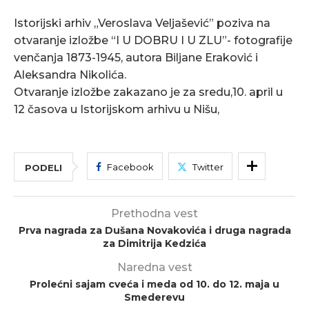
Istorijski arhiv „Veroslava Veljašević” poziva na
otvaranje izložbe “I U DOBRU I U ZLU”- fotografije
venčanja 1873-1945, autora Biljane Eraković i
Aleksandra Nikolića.
Otvaranje izložbe zakazano je za sredu,10. april u
12 časova u Istorijskom arhivu u Nišu,
Facebook
Twitter
PODELI
Prethodna vest
Prva nagrada za Dušana Novakovića i druga nagrada
za Dimitrija Kedzića
Naredna vest
Prolećni sajam cveća i meda od 10. do 12. maja u
Smederevu