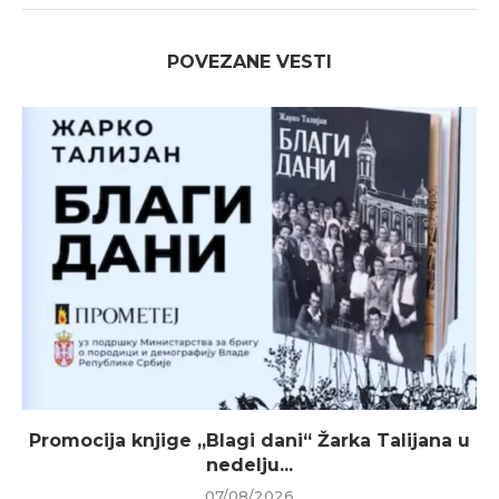
POVEZANE VESTI
Promocija knjige „Blagi dani“ Žarka Talijana u
nedelju...
07/08/2026