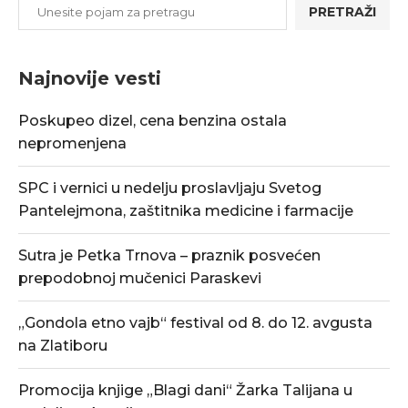
PRETRAŽI
Najnovije vesti
Poskupeo dizel, cena benzina ostala
nepromenjena
SPC i vernici u nedelju proslavljaju Svetog
Pantelejmona, zaštitnika medicine i farmacije
Sutra je Petka Trnova – praznik posvećen
prepodobnoj mučenici Paraskevi
„Gondola etno vajb“ festival od 8. do 12. avgusta
na Zlatiboru
Promocija knjige „Blagi dani“ Žarka Talijana u