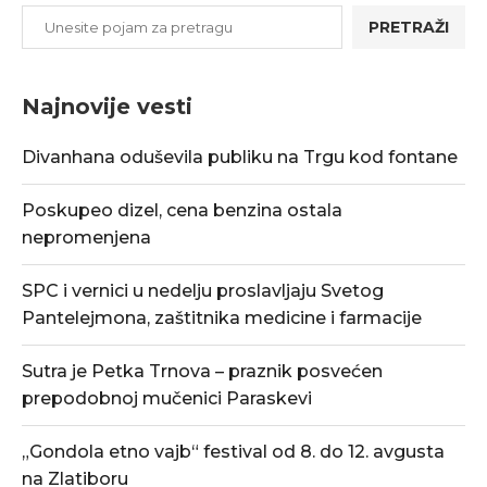
PRETRAŽI
Najnovije vesti
Divanhana oduševila publiku na Trgu kod fontane
Poskupeo dizel, cena benzina ostala
nepromenjena
SPC i vernici u nedelju proslavljaju Svetog
Pantelejmona, zaštitnika medicine i farmacije
Sutra je Petka Trnova – praznik posvećen
prepodobnoj mučenici Paraskevi
„Gondola etno vajb“ festival od 8. do 12. avgusta
na Zlatiboru