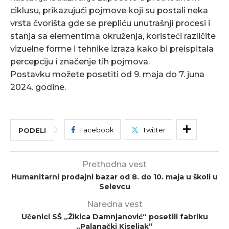
ciklusu, prikazujući pojmove koji su postali neka
vrsta čvorišta gde se prepliću unutrašnji procesi i
stanja sa elementima okruženja, koristeći različite
vizuelne forme i tehnike izraza kako bi preispitala
percepciju i značenje tih pojmova.
Postavku možete posetiti od 9. maja do 7. juna
2024. godine.
Facebook
Twitter
PODELI
Prethodna vest
Humanitarni prodajni bazar od 8. do 10. maja u školi u
Selevcu
Naredna vest
Učenici SŠ „Žikica Damnjanović“ posetili fabriku
„Palanački Kiseljak”