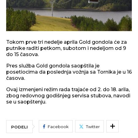
Tokom prve tri nedelje aprila Gold gondola će za
putnike raditi petkom, subotom i nedeljom od 9
do 15 časova.
Pres služba Gold gondola saopštila je
posetiocima da poslednja vožnja sa Tornika je u 16
časova.
Ovaj izmenjeni režim rada trajaće od 2. do 18. arila,
zbog redovnog godišnjeg servisa stubova, navodi
se u saopštenju.
Facebook
Twitter
PODELI