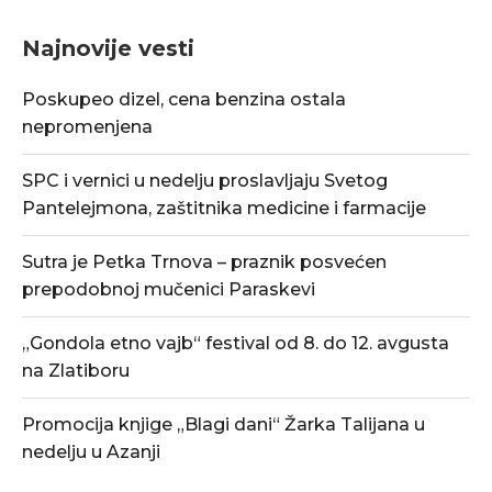
Najnovije vesti
Poskupeo dizel, cena benzina ostala
nepromenjena
SPC i vernici u nedelju proslavljaju Svetog
Pantelejmona, zaštitnika medicine i farmacije
Sutra je Petka Trnova – praznik posvećen
prepodobnoj mučenici Paraskevi
„Gondola etno vajb“ festival od 8. do 12. avgusta
na Zlatiboru
Promocija knjige „Blagi dani“ Žarka Talijana u
nedelju u Azanji