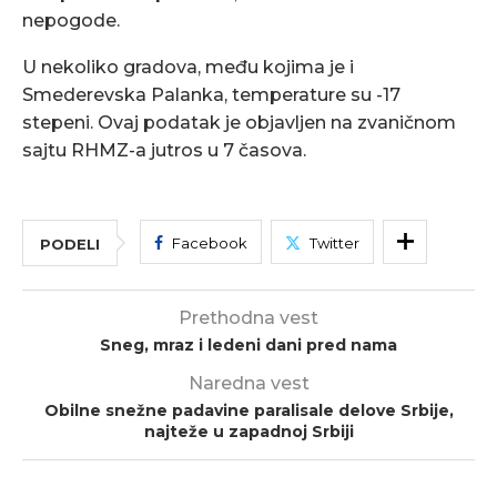
nepogode.
U nekoliko gradova, među kojima je i
Smederevska Palanka, temperature su -17
stepeni. Ovaj podatak je objavljen na zvaničnom
sajtu RHMZ-a jutros u 7 časova.
Facebook
Twitter
PODELI
Prethodna vest
Sneg, mraz i ledeni dani pred nama
Naredna vest
Obilne snežne padavine paralisale delove Srbije,
najteže u zapadnoj Srbiji