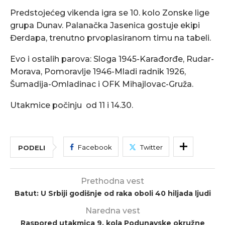
Predstojećeg vikenda igra se 10. kolo Zonske lige
grupa Dunav. Palanačka Jasenica gostuje ekipi
Đerdapa, trenutno prvoplasiranom timu na tabeli.
Evo i ostalih parova: Sloga 1945-Karađorđe, Rudar-
Morava, Pomoravlje 1946-Mladi radnik 1926,
Šumadija-Omladinac i OFK Mihajlovac-Gruža.
Utakmice počinju od 11 i 14.30.
Facebook
Twitter
PODELI
Prethodna vest
Batut: U Srbiji godišnje od raka oboli 40 hiljada ljudi
Naredna vest
Raspored utakmica 9. kola Podunavske okružne