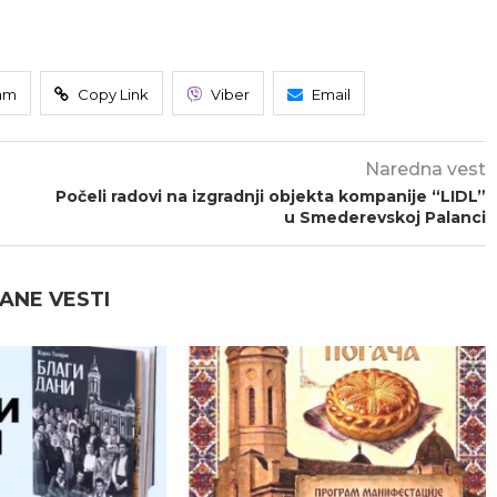
am
Copy Link
Viber
Email
Naredna vest
Počeli radovi na izgradnji objekta kompanije “LIDL”
u Smederevskoj Palanci
ANE VESTI