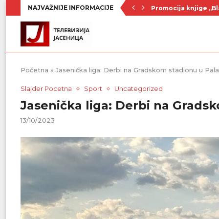
NAJVAŽNIJE INFORMACIJE
Promocija knjige „Bl
Nenad Jezdić u predst
Ognjenović: Sve sp
Penzionerima iz kate
Vlada Srbije usvojila
PU „Čika Jova Zmaj“:
Kulturno leto u Sme
Divanhana u subotu
Prvenstvo počinje 19
Početna
»
Jasenička liga: Derbi na Gradskom stadionu u Pala
Slajder Pocetna
Sport
Uncategorized
Jasenička liga: Derbi na Grads
13/10/2023