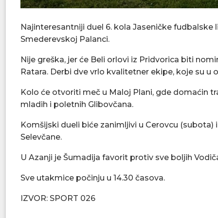
Najinteresantniji duel 6. kola Jaseničke fudbalske
Smederevskoj Palanci.
Nije greška, jer će Beli orlovi iz Pridvorica biti no
Ratara. Derbi dve vrlo kvalitetner ekipe, koje su u o
Kolo će otvoriti meč u Maloj Plani, gde domaćin tr
mladih i poletnih Glibovčana.
Komšijski dueli biće zanimljivi u Cerovcu (subota
Selevčane.
U Azanji je Šumadija favorit protiv sve boljih Vodič
Sve utakmice počinju u 14.30 časova.
IZVOR: SPORT 026