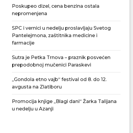
Poskupeo dizel, cena benzina ostala
nepromenjena
SPC i vernici u nedelju proslavljaju Svetog
Pantelejmona, zaštitnika medicine i
farmacije
Sutra je Petka Trnova – praznik posvećen
prepodobnoj mučenici Paraskevi
„Gondola etno vajb“ festival od 8. do 12.
avgusta na Zlatiboru
Promocija knjige „Blagi dani“ Žarka Talijana
u nedelju u Azanji