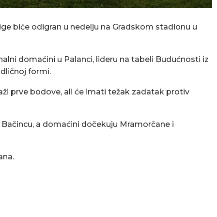
 lige biće odigran u nedelju na Gradskom stadionu u
minalni domaćini u Palanci, lideru na tabeli Budućnosti iz
dličnoj formi.
aži prve bodove, ali će imati težak zadatak protiv
) i Bačincu, a domaćini dočekuju Mramorčane i
ana.