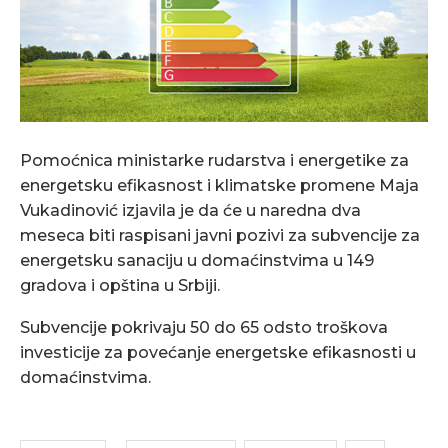
Pomoćnica ministarke rudarstva i energetike za
energetsku efikasnost i klimatske promene Maja
Vukadinović izjavila je da će u naredna dva
meseca biti raspisani javni pozivi za subvencije za
energetsku sanaciju u domaćinstvima u 149
gradova i opština u Srbiji.
Subvencije pokrivaju 50 do 65 odsto troškova
investicije za povećanje energetske efikasnosti u
domaćinstvima.