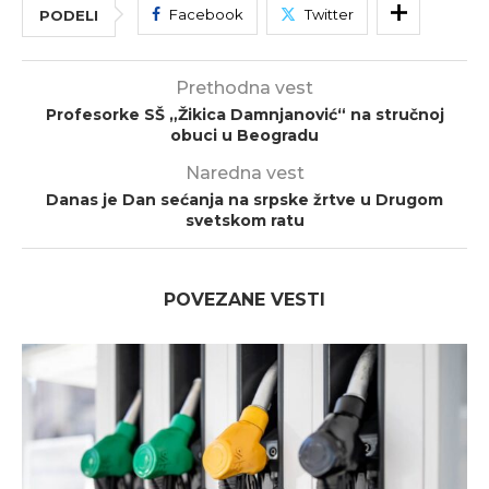
Facebook
Twitter
PODELI
Prethodna vest
Profesorke SŠ „Žikica Damnjanović“ na stručnoj
obuci u Beogradu
Naredna vest
Danas je Dan sećanja na srpske žrtve u Drugom
svetskom ratu
POVEZANE VESTI