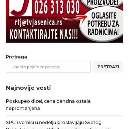
Pretraga
PRETRAŽI
Najnovije vesti
Poskupeo dizel, cena benzina ostala
nepromenjena
SPC i vernici u nedelju proslavljaju Svetog