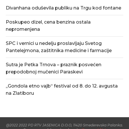
Divanhana oduševila publiku na Trgu kod fontane
Poskupeo dizel, cena benzina ostala
nepromenjena
SPC i vernici u nedelju proslavljaju Svetog
Pantelejmona, zaštitnika medicine i farmacije
Sutra je Petka Trnova – praznik posvećen
prepodobnoj mučenici Paraskevi
„Gondola etno vajb“ festival od 8. do 12. avgusta
na Zlatiboru
@2022 2022 PD RTV JASENICA D.O.O, 11420 Smederevska Palanka.