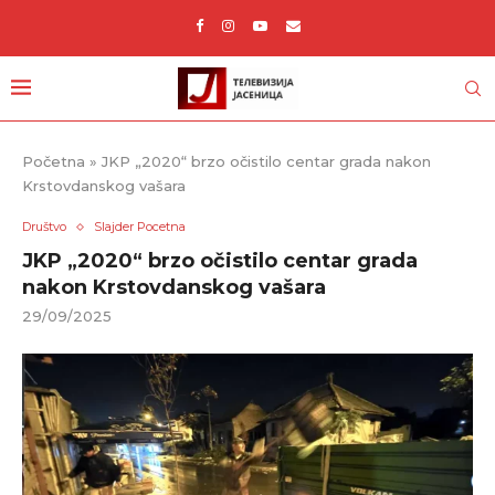
Početna
»
JKP „2020“ brzo očistilo centar grada nakon
Krstovdanskog vašara
Društvo
Slajder Pocetna
JKP „2020“ brzo očistilo centar grada
nakon Krstovdanskog vašara
29/09/2025