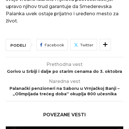
upravo njihov trud garantuje da Smederevska
Palanka uvek ostaje prijatno i uređeno mesto za
život.
Facebook
Twitter
PODELI
Prethodna vest
Gorivo u Srbiji i dalje po starim cenama do 3. oktobra
Naredna vest
Palanački penzioneri na Saboru u Vrnjačkoj Banji –
„Olimpijada trećeg doba“ okuplja 800 učesnika
POVEZANE VESTI