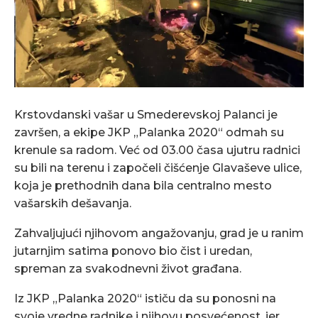
Krstovdanski vašar u Smederevskoj Palanci je
završen, a ekipe JKP „Palanka 2020“ odmah su
krenule sa radom. Već od 03.00 časa ujutru radnici
su bili na terenu i započeli čišćenje Glavaševe ulice,
koja je prethodnih dana bila centralno mesto
vašarskih dešavanja.
Zahvaljujući njihovom angažovanju, grad je u ranim
jutarnjim satima ponovo bio čist i uredan,
spreman za svakodnevni život građana.
Iz JKP „Palanka 2020“ ističu da su ponosni na
svoje vredne radnike i njihovu posvećenost, jer