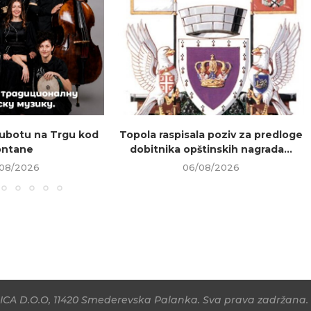
ubotu na Trgu kod
Topola raspisala poziv za predloge
ontane
dobitnika opštinskih nagrada...
08/2026
06/08/2026
CA D.O.O, 11420 Smederevska Palanka. Sva prava zadržana. 