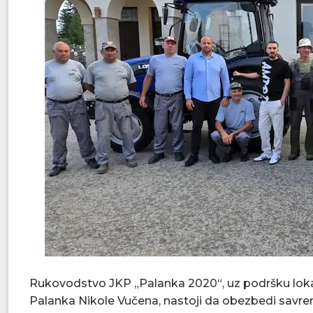
Rukovodstvo JKP „Palanka 2020“, uz podršku lok
Palanka Nikole Vučena, nastoji da obezbedi savr