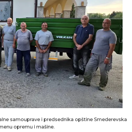
alne samouprave i predsednika opštine Smederevska
emenu opremu i mašine.