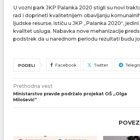
U vozni park JKP Palanka 2020 stigli su novi trakto
rad i doprineti kvalitetnijem obavljanju komunalni
ljudske resurse, ističu u JKP „Palanka 2020“, jedini
kvalitet usluga. Nabavka nove mehanizacije predst
podstrek da u narednom periodu rezultati budu još
Facebook
Twitter
Telegr
PODELI
Prethodna vest
Ministarstvo pravde podržalo projekat OŠ „Olga
Milošević”
POVEZ