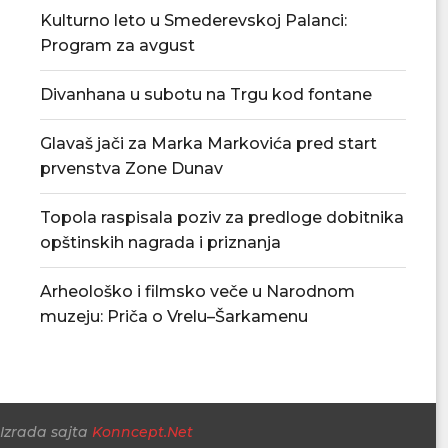
Kulturno leto u Smederevskoj Palanci:
Program za avgust
Divanhana u subotu na Trgu kod fontane
Glavaš jači za Marka Markovića pred start
prvenstva Zone Dunav
Arheološko i filmsko veče u
U Srbiji se obelež
Narodnom muzeju: Priča...
Topola raspisala poziv za predloge dobitnika
06/08/
06/08/2026
opštinskih nagrada i priznanja
Arheološko i filmsko veče u Narodnom
muzeju: Priča o Vrelu–Šarkamenu
Izrada sajta
Konncept.Net