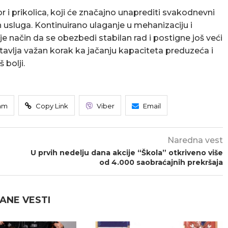
r i prikolica, koji će značajno unaprediti svakodnevni
h usluga. Kontinuirano ulaganje u mehanizaciju i
 je način da se obezbedi stabilan rad i postigne još veći
avlja važan korak ka jačanju kapaciteta preduzeća i
 bolji.
am
Copy Link
Viber
Email
Naredna vest
U prvih nedelju dana akcije “Škola” otkriveno više
od 4.000 saobraćajnih prekršaja
ANE VESTI