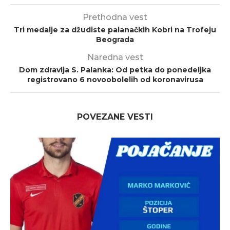
Prethodna vest
Tri medalje za džudiste palanačkih Kobri na Trofeju
Beograda
Naredna vest
Dom zdravlja S. Palanka: Od petka do ponedeljka
registrovano 6 novoobolelih od koronavirusa
POVEZANE VESTI