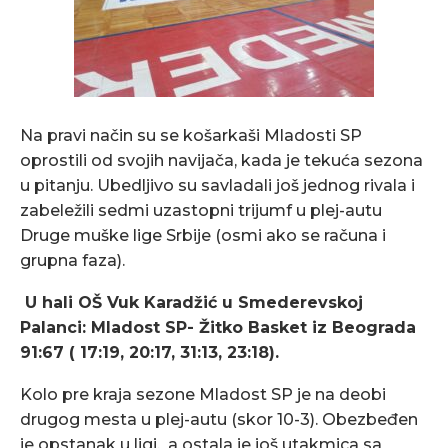
Na pravi način su se košarkaši Mladosti SP
oprostili od svojih navijača, kada je tekuća sezona
u pitanju. Ubedljivo su savladali još jednog rivala i
zabeležili sedmi uzastopni trijumf u plej-autu
Druge muške lige Srbije (osmi ako se računa i
grupna faza).
U hali OŠ Vuk Karadžić u Smederevskoj
Palanci: Mladost SP- Žitko Basket iz Beograda
91:67 ( 17:19, 20:17, 31:13, 23:18).
Kolo pre kraja sezone Mladost SP je na deobi
drugog mesta u plej-autu (skor 10-3). Obezbeđen
je opstanak u ligi, a ostala je još utakmica sa