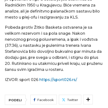
Radničkim 1950 u Kragujevcu. Biće vremena za
analize, ali je definitvno palanačkom sastavu bilo
mesto u plej-ofu i razigravanju za KLS.
Pobeda protiv Žitko Basketa ostvarena je sa
velikom rezervom i sa pola snage. Nakon
nervoznog prvog poluvremena, a ipak i vođstva
(37:36), u nastavku je pulenima trenera Ivana
Stefanovića bilo dovoljno bukvalno par minuta da
dodaju gas, pre svega u odbrani, i stignu do plus
20. Rutinirano su utakmicu priveli kraju, uz pruženu
šansu svim igračima u rosteru.
IZVOR: sport 026
https://sport026.rs/
Facebook
Twitter
PODELI