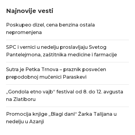
Najnovije vesti
Poskupeo dizel, cena benzina ostala
nepromenjena
SPC i vernici u nedelju proslavljaju Svetog
Pantelejmona, zaštitnika medicine i farmacije
Sutra je Petka Trnova – praznik posvećen
prepodobnoj mučenici Paraskevi
„Gondola etno vajb“ festival od 8. do 12. avgusta
na Zlatiboru
Promocija knjige „Blagi dani“ Žarka Talijana u
nedelju u Azanji