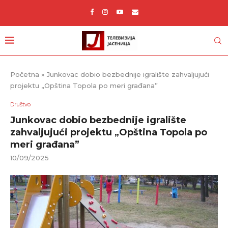
Početna
»
Junkovac dobio bezbednije igralište zahvaljujući
projektu „Opština Topola po meri građana”
Društvo
Junkovac dobio bezbednije igralište
zahvaljujući projektu „Opština Topola po
meri građana”
10/09/2025