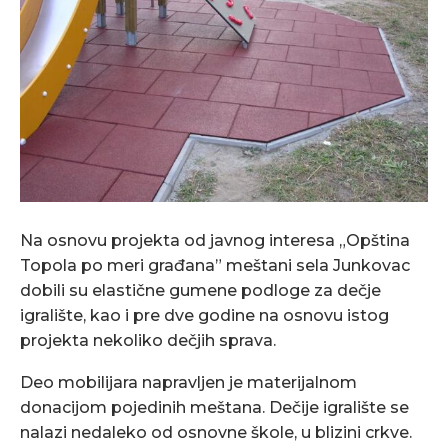
Na osnovu projekta od javnog interesa „Opština
Topola po meri građana” meštani sela Junkovac
dobili su elastične gumene podloge za dečje
igralište, kao i pre dve godine na osnovu istog
projekta nekoliko dečjih sprava.
Deo mobilijara napravljen je materijalnom
donacijom pojedinih meštana. Dečije igralište se
nalazi nedaleko od osnovne škole, u blizini crkve.