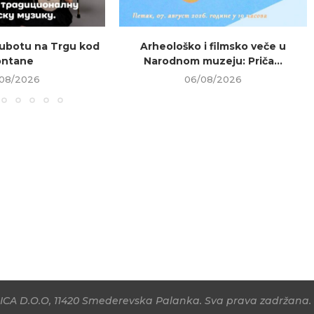
ubotu na Trgu kod
Arheološko i filmsko veče u
ontane
Narodnom muzeju: Priča...
08/2026
06/08/2026
CA D.O.O, 11420 Smederevska Palanka. Sva prava zadržana. 