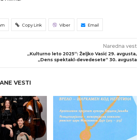
am
Copy Link
Viber
Email
Naredna vest
„Kulturno leto 2025“: Željko Vasić 29. avgusta,
„Dens spektakl-devedesete“ 30. avgusta
ANE VESTI