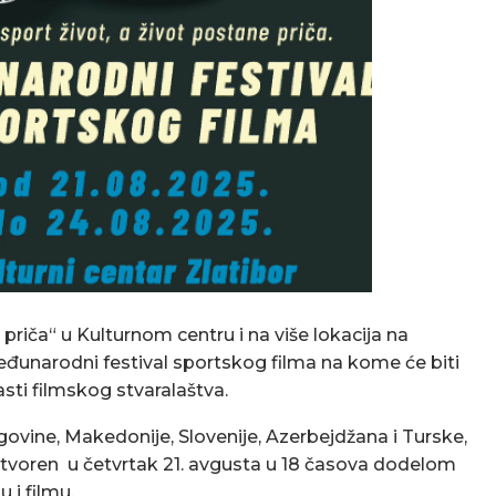
priča“ u Kulturnom centru i na više lokacija na
Međunarodni festival sportskog filma na kome će biti
sti filmskog stvaralaštva.
govine, Makedonije, Slovenije, Azerbejdžana i Turske,
no otvoren u četvrtak 21. avgusta u 18 časova dodelom
 i filmu.