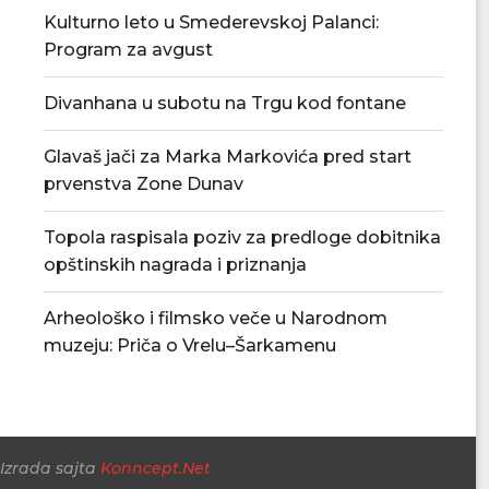
Kulturno leto u Smederevskoj Palanci:
Program za avgust
Kabare spektakl večeras u okviru
Zlatibor i u avg
„Kulturnog leta 2026“...
kulture, mu
Divanhana u subotu na Trgu kod fontane
05/08/2026
04/08/
Glavaš jači za Marka Markovića pred start
prvenstva Zone Dunav
Topola raspisala poziv za predloge dobitnika
opštinskih nagrada i priznanja
Arheološko i filmsko veče u Narodnom
muzeju: Priča o Vrelu–Šarkamenu
Izrada sajta
Konncept.Net