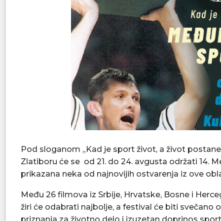
Pod sloganom „Kad je sport život, a život postane 
Zlatiboru će se od 21. do 24. avgusta održati 14. 
prikazana neka od najnovijih ostvarenja iz ove obla
Među 26 filmova iz Srbije, Hrvatske, Bosne i Herce
žiri će odabrati najbolje, a festival će biti sveča
priznanja za životno delo i izuzetan doprinos sportu